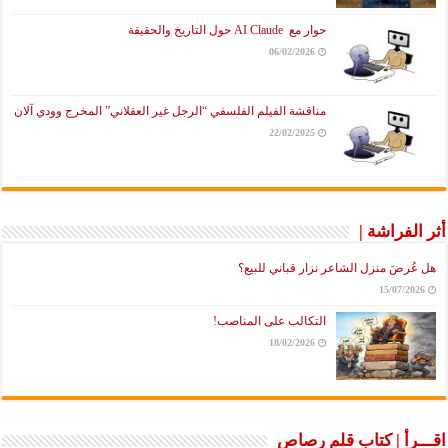
حوار مع AI Claude حول التاريخ والحقيقة
06/02/2026
مناقشة الفيلم الفلسفي “الرجل غير العقلاني” المخرج وودي آلان
22/02/2025
لفراشة |
رضَ منزل الشاعر نزار قباني للبيع؟
15/07/2
التكالب على المناصب!
18/02/2026
رأ | كتاب قلم رصاص