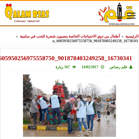
ة
»
أطفال من ذوي الاحتياجات الخاصة ينصبون شجرة للحب في سلمية
»
16730341_90187
16730341_901878403249258_6605950256975
قلم رصاص
14/02/2017
167 زيارة