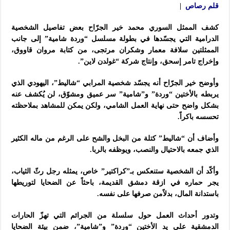
قلم رصاص |
كشف الممثل السوري محمد خير الجرّاح بعض تفاصيل الشخصية
الدرامية التي يجسّدها في بطولة مسلسل “وردة شامية” إلى جانب
الممثلتين سلافة معمار وشكران مرتجى، من كتابة مروان قاووق،
وإخراج تامر إسحق، وإنتاج شركة “غولدن لاين”.
وأوضح خير الجرّاح أنه يجسّد شخصية المرابي “شاليط”، اليهودي الذي
يربطه بالأختين “وردة” و”شامية” سر عميق ومشوّق، لن يُكشف عنه
بشكل واضح حتى نهاية العمل الشامي، ولكن يمكن للمشاهد بملاحظته
تحسسه باكراً.
وأضاف أن “شاليط” كتلة من البخل والشح على الرغم من ماله الكثير
الذي جمعه بالاحتيال والنصب، ويوظفه بالربا.
وأكّد أن الشخصية ستنعكس بـ”كراكتير” خاص، يمثله رجل رثّ الثياب،
يجر حماره في ازقة دمشق القديمة، باحثاً عن الضحايا لتوريطها
باستدانة المال، بدلاًمن صرفها على نفسه.
وتدور أحداث العمل حول سلسلة من الجرائم التي تهزّ الحارات
الدمشقية على يد الأختين “وردة” و”شامية”، ضمن بيئة الضحايا