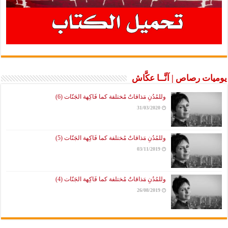
يوميات رصاص | آنَّــا عكَّاش
وللمُدُنِ مَذاقاتٌ مُختلفة كما فَاكِهة الجَنّات (6)
31/03/2020
وللمُدُنِ مَذاقاتٌ مُختلفة كما فَاكِهة الجَنّات (5)
03/11/2019
وللمُدُنِ مَذاقاتٌ مُختلفة كما فَاكِهة الجَنّات (4)
26/08/2019