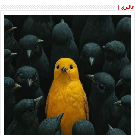
غاليري |