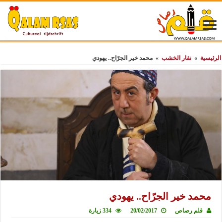
الرئيسية
»
نقار الخشب
»
محمد خير الجرّاح.. يهودي
محمد خير الجرّاح.. يهودي
قلم رصاص
20/02/2017
334 زيارة