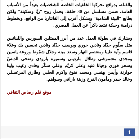
والقتلة، بدوافع تحركها الخلفيات الخاصة للشخصيات بعيداً من الأسباب
العامة، ضمن مسلسل من 30 حلقة، يحمل روح “ريّا وسكينة” ولكن
بطابع “البيئة الشامية” وبشكل أقرب إلى الفانتازيا من الواقع، وبخطوط
درامية وحبكة تبتعد باكراً عن العمل المصري.
ويشارك في بطولة العمل عدد من أبرز الممثلين السوريين واللبنانيين
مثل سلّوم حدّاد ونادين خوري ويوسف حدّاد ونادين تحسين بك وعلاء
قاسم وآية طيبا ومعتصم النهار وسعد مينه وجلال شمّوط وروعة ياسين
ومجدي مشموشي وطلال مارديني وسميرة بارودي وضحى الدبسّ
وسحر فوزي وجيانا عنيد وعلي كريّم وعلي سكّر وفادي زغيب ولينا
حوارنة وأيمن بهنسي ومحمد قنوع واكرم الحلبي وطارق المرعشلي
وخالد حيدر ومأمون الفرخ وزينة بارافي وسواهم.
موقع قلم رصاص الثقافي