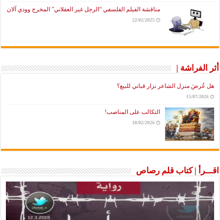
مناقشة الفيلم الفلسفي “الرجل غير العقلاني” المخرج وودي آلان
22/02/2025
أثر الفراشة |
هل عُرضَ منزل الشاعر نزار قباني للبيع؟
15/07/2026
التكالب على المناصب!
18/02/2026
اقـــرأ | كتاب قلم رصاص