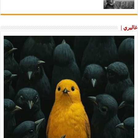
غاليري |