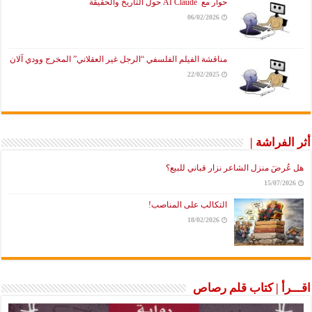
حوار مع AI Claude حول التاريخ والحقيقة
06/02/2026
مناقشة الفيلم الفلسفي “الرجل غير العقلاني” المخرج وودي آلان
22/02/2025
أثر الفراشة |
هل عُرضَ منزل الشاعر نزار قباني للبيع؟
15/07/2026
التكالب على المناصب!
18/02/2026
اقـــرأ | كتاب قلم رصاص