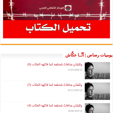
يوميات رصاص | آنَّــا عكَّاش
وللمُدُنِ مَذاقاتٌ مُختلفة كما فَاكِهة الجَنّات (6)
31/03/2020
وللمُدُنِ مَذاقاتٌ مُختلفة كما فَاكِهة الجَنّات (5)
03/11/2019
وللمُدُنِ مَذاقاتٌ مُختلفة كما فَاكِهة الجَنّات (4)
26/08/2019