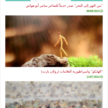
“من النهر إلى البحر” صدر حديثاً للشاعر سامر أبو هواش
08/08/2024
“الهايكو” وامبراطورية العلامات (رولان بارت)
12/07/2024