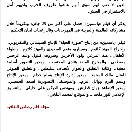
الذين لا ذنب لهم سوى أنهم عاشوا ظروف الحرب ولديهم أمل
بالاستمرار في العيش.
يذكر أن فيلم «ياسمين» حصل على أكثر من 25 جائزة وتكريماً خلال
مشاركاته العالمية والعربية في المهرجانات ونال إعجاب لجان التحكيم.
فيلم «ياسمين» من إنتاج “صورة
الحياة” للإنتاج السينمائي والتلفزيوني..
وإخراج المهند كلثوم.. وسيناريو منعم السعيدي والمهند كلثوم.. وبطولة
الأطفال.. هبة المرعي ولونا الأخرس وسروت كبتول وعبد الرحمن
مصطفى.. والمخرج المنفذ هنادي المحتسب.. ومدير التصوير أسامة
معنية.. وكتابة التعليق والحوار لأنصاف سليطين.. والتعليق الصوتي
للفنان مالك المحمد.. ومدير إدارة الإنتاج بسام خدام.. ومدير الإنتاج
وسيم البرم ووائل البرم.. والموسيقى التصويرية لسعد الحسيني..
ومدير الإضاءة جهان قطيش.. ومهندس الديكور علي خليلي.. والتنسيق
الإعلامي لنور ملحم .. والمونتاج لمحمد البلخي.
مجلة قلم رصاص الثقافية