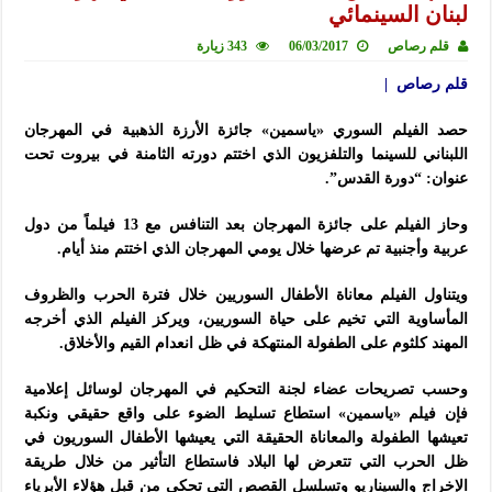
لبنان السينمائي
قلم رصاص
06/03/2017
343 زيارة
قلم رصاص |
حصد الفيلم السوري «ياسمين» جائزة الأرزة الذهبية في المهرجان
اللبناني للسينما والتلفزيون الذي اختتم دورته الثامنة في بيروت تحت
عنوان: “دورة القدس”.
وحاز الفيلم على جائزة المهرجان بعد التنافس مع 13 فيلماً من دول
عربية وأجنبية تم عرضها خلال يومي المهرجان الذي اختتم منذ أيام.
ويتناول الفيلم معاناة الأطفال السوريين خلال فترة الحرب والظروف
المأساوية التي تخيم على حياة السوريين، ويركز الفيلم الذي أخرجه
المهند كلثوم على الطفولة المنتهكة في ظل انعدام القيم والأخلاق.
وحسب تصريحات عضاء لجنة التحكيم
في المهرجان لوسائل إعلامية
فإن فيلم «ياسمين» استطاع تسليط الضوء على واقع حقيقي ونكبة
تعيشها الطفولة والمعاناة الحقيقة التي يعيشها الأطفال السوريون في
ظل الحرب التي تتعرض لها البلاد فاستطاع التأثير من خلال طريقة
الإخراج والسيناريو وتسلسل القصص التي تحكى من قبل هؤلاء الأبرياء