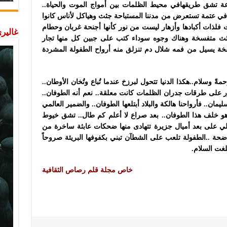
ة تشق طريقهافي محيط الظلمات بين أمواج الموت والحياة..
في عتمة تستعرض من مدننا المستباحة جثث وهياكل لأناس كانوا
ذات أكبادها وأزهار ليست من نور كأنها أجنحة غربان وحطام
غاليري
ة جثث متفسخة وهناك وجوه سوداء كتب على جبين كل منها تجار
خة يسيل من فمه شلال دم تنزلق منه أرواح الطفولة المشردة
ةً وسلام..هكذا الدنيا تتحول لبرزخ عندما تُباع وتُخان الأوطان..
ور على طرقات جدران الظلمات كانت معلقة.. نعم أنه الطوفان..
ن.. فأرواحنا هالكة والبلاد أبتلعها الطوفان.. والضمير العالمي
هو خلف هذا الطوفان.. بعد صراع لا أعلم كم طال.. تشق خيوط
 لي على بعد أميال جزيرة تتهادى منها ضحكات عابثة ساخرة من
اضحة ..الطفولة تلعب على الشطآن تبني بكفوفها البريئة صروحاً
لغت السلام.
خاص مجلة قلم رصاص الثقافية