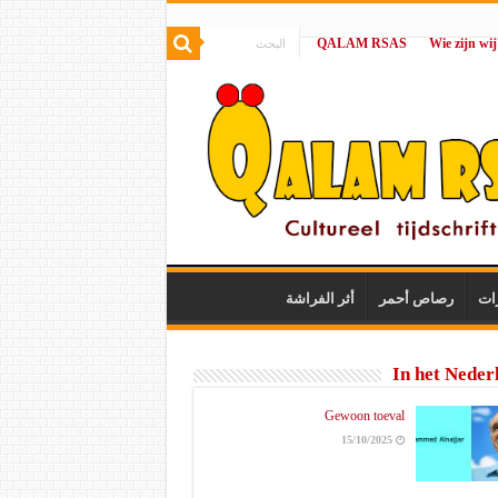
QALAM RSAS
|
ات
رصاص أحمر
أثر الفراشة
In het Neder
Gewoon toeval
15/10/2025