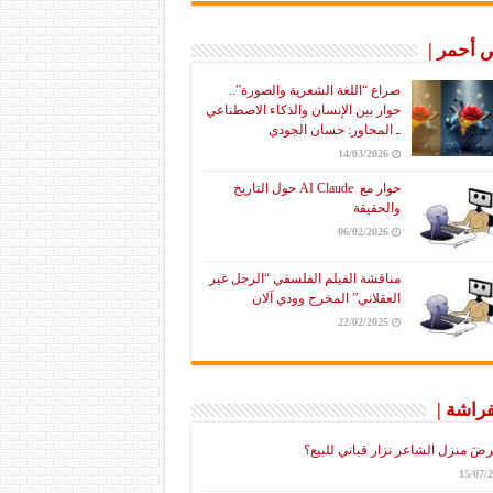
أحمر |
صراع “اللغة الشعرية والصورة”..
حوار بين الإنسان والذكاء الاصطناعي
ـ المحاور: حسان الجودي
14/03/2026
حوار مع AI Claude حول التاريخ
والحقيقة
06/02/2026
مناقشة الفيلم الفلسفي “الرجل غير
العقلاني” المخرج وودي آلان
22/02/2025
فراشة |
رضَ منزل الشاعر نزار قباني للبيع؟
15/07/