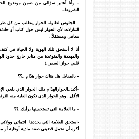
– وأنا أعتبر سؤالي من ضمن موضوع الحلق
الشروط..
– الجلوس لطاولة الحوار يتطلب من كل طرف ق
التنازلات
لأن الحوار ليس حول كتاب أو حادثة
معافى ومستقلاً..
أنا لا أستحق تلك الهوية ولا الحياة في كنف
والمهددة والمتوعدة من منابر خارج حدود ا
قلبي جواز السفر..)
– بالمقابل هل هناك حوار هدّام ..؟؟
-أكيد..الحوارالهدّام ذلك الحوار الذي يلغي ا
الأقل.. وهو الحوار الذي تكون الغاية منه الثرث
– ما العلامة التي تستحقينها برأيك..؟؟
-استحق العلامة التي يحددها انتمائي وولا
أكره أن تحمل قضيتي صفة مادية أوغاية أو م