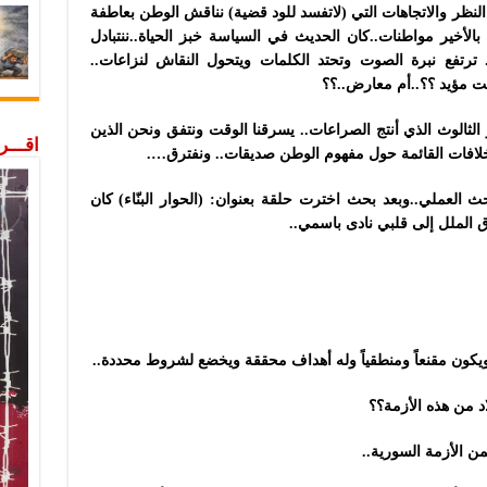
لنظر والاتجاهات التي (لاتفسد للود قضية) نناقش الوطن بعاطفة
بالأخير مواطنات..كان الحديث في السياسة خبز الحياة..ننتبادل
. ترتفع نبرة الصوت وتحتد الكلمات ويتحول النقاش لنزاعات..
نت مؤيد ؟؟..أم معارض..؟؟
 الثالوث الذي أنتج
الصراعات.. يسرقنا الوقت ونتفق ونحن الذين
اقـــ
خلافات القائمة حول مفهوم الوطن صديقات.. ونفترق….
العملي..وبعد بحث اخترت حلقة بعنوان: (الحوار البنّاء) كان
 الملل إلى قلبي نادى باسمي..
ة ويكون مقنعاً ومنطقياً وله أهداف محققة ويخضع لشروط محددة..
اد من هذه الأزمة؟؟
ن الأزمة السورية..