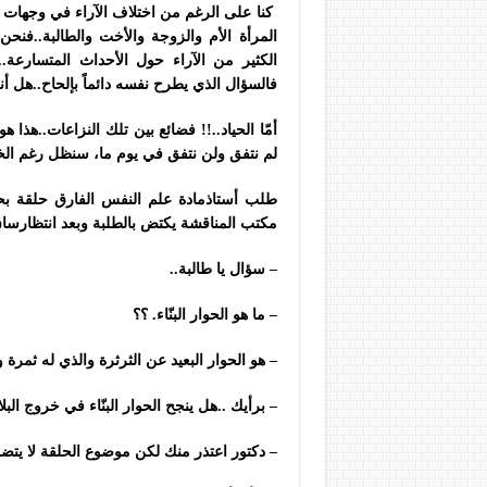
كنا على الرغم من اختلاف الآراء في وجهات ا
المرأة الأم والزوجة والأخت والطالبة..فنحن 
الكثير من الآراء حول الأحداث المتسارعة.
فالسؤال الذي يطرح نفسه دائماً بإلحاح..هل أ
أمّا الحياد..!! فضائع بين تلك النزاعات..هذا هو
لم نتفق ولن نتفق في يوم ما، سنظل رغم ال
طلب أستاذمادة علم النفس الفارق حلقة بحث 
مكتب المناقشة يكتض بالطلبة وبعد انتظارساق
– سؤال يا طالبة..
– ما هو الحوار البنّاء. ؟؟
– هو الحوار البعيد عن الثرثرة والذي له ثمر
– برأيك ..هل ينجح الحوار البنّاء في خروج البل
– دكتور اعتذر منك لكن موضوع الحلقة لا يتضم