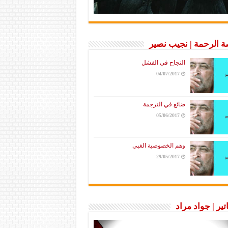
 الرحمة | نجيب نصير
النجاح في الفشل
04/07/2017
ضائع في الترجمة
05/06/2017
وهم الخصوصية الغبي
29/05/2017
تير | جواد مراد