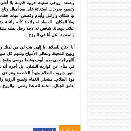
وتصعد روحي سفينة حربية قديمة بلا أشرع
وتسمع صرخات استغاثة على بعد أميال وتلج 
بها سكان وأرامل وأيتام
وغصص أمهات فقدت فل
يملأ المكان.. الفساد له رائحة كأنه رائح
البلاد…وهناك شخص له لاحة رجل بطنه منتف
والمعذبة.. هل أنا في البرزخ…
أنا احتاج للصلاة.. يا إلهي هب لي من لدنك رحم
ويهيج المحيط وتتعالى الأمواج وتلتهم كل ص
آللهم امنحني صبر أيوب وعصا موسى وقوة سليما
في منأى عن كوارث البلدان.. بل أجزم أنه 
النور جبروت الظلام وتهدأ العاصفة وتتراءى
قوة الظلام.. فينجلي الغمام وتصبح الرؤية و
تعانق الجبال.. الحمد لله هذا وطني.. والروح ب