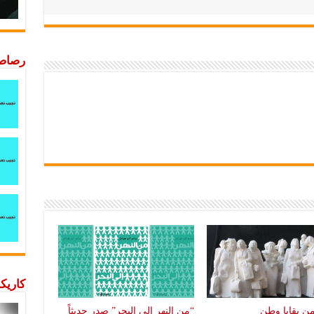
رصاصة
كاريكا
من بقايا وطن
“من النهر إلى البحر” صدر حديثاً