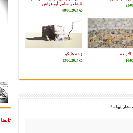
للشاعر سامر أبو هواش
22/0
08/08/2024
الأربعة
زخة هايكو
13/06/2024
10/0
 مشار إليها بـ
*
تابعن