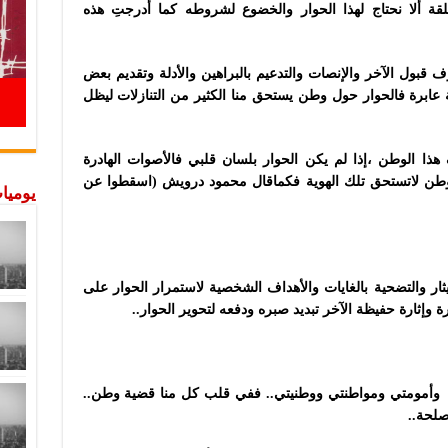
ة ألا نحتاج لهذا الحوار والخضوع لشروطه كما أدرجتِ هذه
بول الآخر والإنصات والتدعيم بالبراهين والأدلة وتقديم بعض
 عابرة فالحوار حول وطن يستحق منا الكثير من التنازلات ليظل
 هذا الوطن ،إذا لم يكن الحوار بلسان قلبي فالأصوات الهادرة
لوطن لاتستحق تلك الهوية فكماقال محمود درويش (اسقطوا عن
يوميات
لإيثار والتضحية بالغايات والأهداف الشخصية لاستمرار الحوار على
رة وإثارة حفيظة الآخر تبديد صبره ودفعه لتحوير الحوار..
ئي وأمومتي ومواطنتي ووطنيتي.. ففي قلب كل منا قضية وطن..
صلحة..