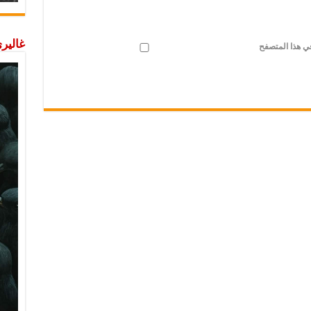
غاليري
في هذا المتصفح