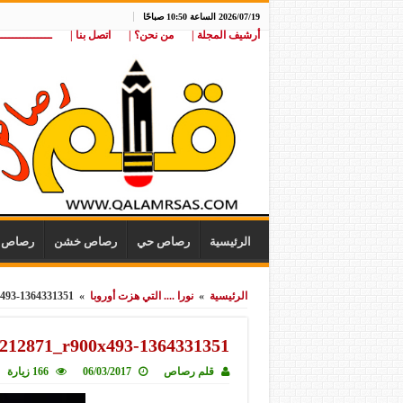
2026/07/19 الساعة 10:50 صباحًا
أرشيف المجلة |
من نحن؟ |
اتصل بنا |
ـــــــــــــــ
الرئيسية
رصاص حي
رصاص خشن
رصاص ن
الرئيسية
»
نورا .... التي هزت أوروبا
»
1364331351-dolls_house20_print_29212871_r900x493
1364331351-dolls_house20_print_29212871_r900x493
قلم رصاص
06/03/2017
166 زيارة