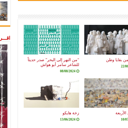
اقـــ
من بقايا وطن
“من النهر إلى البحر” صدر حديثاً
للشاعر سامر أبو هواش
22/0
08/08/2024
الأربعة
زخة هايكو
13/06/2024
10/0