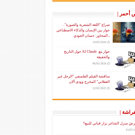
أحمر |
صراع “اللغة الشعرية والصورة”..
حوار بين الإنسان والذكاء الاصطناعي
ـ المحاور: حسان الجودي
14/03/2026
حوار مع AI Claude حول التاريخ
والحقيقة
06/02/2026
مناقشة الفيلم الفلسفي “الرجل غير
العقلاني” المخرج وودي آلان
22/02/2025
فراشة |
رضَ منزل الشاعر نزار قباني للبيع؟
15/07/