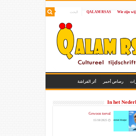
QALAM RSAS
|
رات
رصاص أحمر
أثر الفراشة
In het Neder
Gewoon toeval
15/10/2025