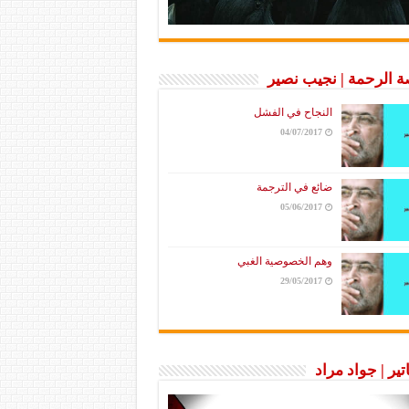
 الرحمة | نجيب نصير
النجاح في الفشل
04/07/2017
ضائع في الترجمة
05/06/2017
وهم الخصوصية الغبي
29/05/2017
تير | جواد مراد