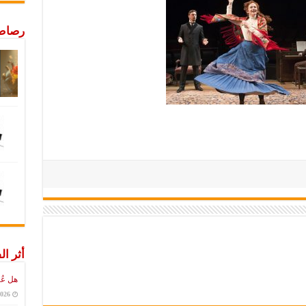
رصاص 
أثر ال
هل عُ
2026