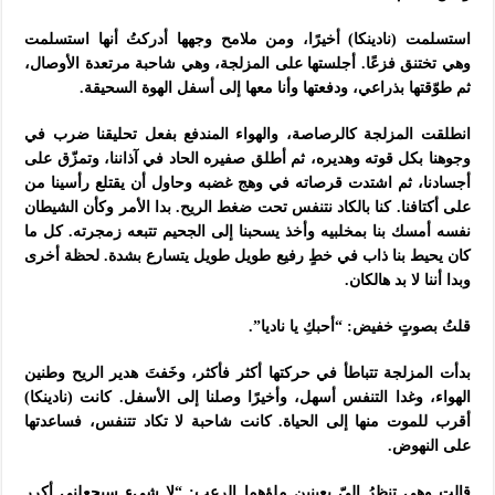
استسلمت (نادينكا) أخيرًا، ومن ملامح وجهها أدركتُ أنها استسلمت
وهي تختنق فزعًا. أجلستها على المزلجة، وهي شاحبة مرتعدة الأوصال،
ثم طوّقتها بذراعي، ودفعتها وأنا معها إلى أسفل الهوة السحيقة.
انطلقت المزلجة كالرصاصة، والهواء المندفع بفعل تحليقنا ضرب في
وجوهنا بكل قوته وهديره، ثم أطلق صفيره الحاد في آذاننا، وتمزّق على
أجسادنا، ثم اشتدت قرصاته في وهج غضبه وحاول أن يقتلع رأسينا من
على أكتافنا. كنا بالكاد نتنفس تحت ضغط الريح. بدا الأمر وكأن الشيطان
نفسه أمسك بنا بمخلبيه وأخذ يسحبنا إلى الجحيم تتبعه زمجرته. كل ما
كان يحيط بنا ذاب في خطٍ رفيع طويل طويل يتسارع بشدة. لحظة أخرى
وبدا أننا لا بد هالكان.
قلتُ بصوتٍ خفيض: “أحبكِ يا ناديا”.
بدأت المزلجة تتباطأ في حركتها أكثر فأكثر، وخَفتَ هدير الريح وطنين
الهواء، وغدا التنفس أسهل، وأخيرًا وصلنا إلى الأسفل. كانت (نادينكا)
أقرب للموت منها إلى الحياة. كانت شاحبة لا تكاد تتنفس، فساعدتها
على النهوض.
قالت وهي تنظرُ إليّ بعينين ملؤهما الرعب: “لا شيء سيجعلني أكرر