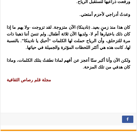
ورفعت ذراعيها لتستقبل الرياح.
وعدتُ أدراجي لأحزم أمتعتي.
كان هذا منذ زمنٍ بعيد. (نادينكا) الآن متزوجة. لقد تزوجت -ولا يهم ما إذا
كان ذلك باختيارها أم لا- ولديها الآن ثلاثة أطفال. ولم تنسَ أننا ذهبنا ذات
مرة للتزحلق، وأن الرياح حملت لها الكلمات “أحبكِ يا نادينكا”. بالنسبة
لها، كانت هذه هي أكثر اللحظات المؤثرة والجميلة في حياتها.
ولكن الآن وأنا أكبر سنًا أعجز عن أفهم لماذا نطقتُ بتلك الكلمات، وماذا
كان هدفي من تلك المزحة.
مجلة قلم رصاص الثقافية