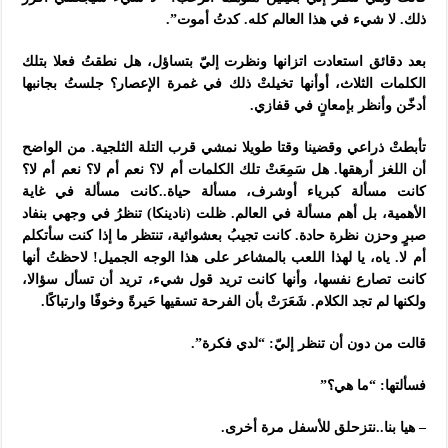
ذلك. لا شيء في هذا العالم كله. كدتُ أموت”.
بعد دقائق استعادت اتزانها ونظرت إليّ بتساؤل، هل نطقتُ فعلا بتلك
الكلمات الثلاث، أوأنها تخيلتْ ذلك في غمرة الإعصار؟ جلستُ بجانبها
أدخّن وأنظر بإمعانٍ في قفازي.
تأبطتْ ذراعي وقضينا وقتا طويلا نمشي قرب التلة الثلجية. من الواضح
أن اللغز أرهقها. هل سَمِعَتْ تلك الكلمات أم لا؟ نعم أم لا؟ نعم أم لا؟
كانت مسألة كبرياء أوشرف، مسألة حياة..كانت مسألة في غاية
الأهمية، بل أهم مسألة في العالم. ظلت (نادينكا) تنظرُ في وجهي بنفاد
صبرٍ وحزن نظرة حادة. كانت تجيبُ بعشوائية، تنتظر ما إذا كنت سأتكلم
أم لا. ياه، يا لهذا اللعب بالمشاعر على هذا الوجه الجميل! لاحظتُ أنها
كانت تصارع نفسها، وأنها كانت تريد قول شيء، تريد أن تسأل سؤالا،
ولكنها لم تجد الكلام. شَعَرَتْ بأن الفرحة تسقيها حَيرةً وخوفًا وارتباكًا.
قالت من دون أن تنظر إليّ: “لدي فكرة”.
فسألتها: “ما هي؟”
– هيا بنا..نتزحلق للأسفل مرة أخرى.