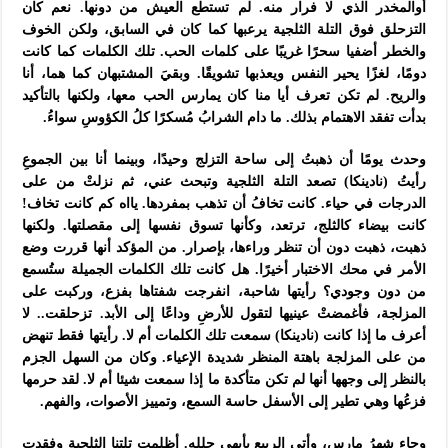
أوالمخدر الذي لا فرار منه. لم تستطع العيش من دونها. نعم كان
التزحلق فوق التلة الثلجية يرعبها كما كان في السابق، ولكن الخوف
والخطر أضفيا سحرًا غريبًا على كلمات الحب. تلك الكلمات كما كانت
دومًا، لغزًا يحير النفس ويعذبها تشويقًا. وبقيَ المشتبهان كما هما، أنا
والريح. لم تكن تعرف أيا منا كان يمارس الحب معها، ولكنها بالتأكيد
بدأت تفقد الاهتمام بذلك. ما دام الشرابُ مُسكرًا كلُ الكؤوسِ سواءُ.
وحدث يومًا أن ذهبتُ إلى ساحة التزلج وحيدًا، وبينما أنا بين الجموعِ
رأيتُ (نادينكا) تصعد التلة الثلجية وتبحث عني، ثم نزلتْ من على
الدرجات في حياء. كانت تخافُ أن تذهب بمفردها. يااه كم كانت تخاف!
كانت بيضاء كالثلج، ترتعد، وكأنها تسوق نفسها إلى مقصلتها. ولكنها
ذهبت، ذهبت دون أن تنظر وراءها، بإصرار. من المؤكد أنها قررت وضع
الأمر في محك الاختبار أخيرًا. هل كانت تلك الكلمات الجميلة ستُسمع
من دون وجودي؟ رأيتها شاحبة، انفرجت شفتاها بفزع، وركبت على
المزلجة، فأغمضتْ عينيها لتقول للأرضِ وداعًا إلى الأبد. تزحلقت.. لا
أعرف ما إذا كانت (نادينكا) سمعت تلك الكلمات أم لا. رأيتها فقط تنهض
من على المزلجة باهتة المنظر شديدة الإعياء. وكان من السهل الجزم
بالنظر إلى وجهها أنها لم تكن متأكدة ما إذا سمعت شيئا أم لا. لقد حرمها
فزعُها وهي تطير إلى الأسفل حاسة السمع، وتمييز الأصوات، والفهم.
وجاء شهرُ مارس، وأتى الربيع بأبهى حلله. أظلمت تلتنا الثلجية وفقدت