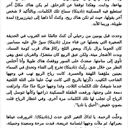
بهاءها، وذابت. وهكذا توقفنا عن التزحلق. لم يكن هناك مكانٌ آخر
تستطيع فيه المسكينة (نادينكا) سماع تلك الكلمات، وبالتأكيد لا شخص
آخر يقولها، حيث لم تكن هناك ريح، وكنتُ أنا ذاهبا إلى (بيترزبيرغ) لمدة
طويلة، وربما للأبد.
وحدث قبل يومين من رحيلي أن كنتُ جالسًا عند الغروب في الحديقة
الصغيرة التي يفصلها عن فناء منزل (نادينكا) سورٌ عالٍ عليه مسامير.
كان الجوما يزال باردًا، وبعض الثلج ركامٌ هناك قرب كومة السماد،
وبدت الأشجار ميتة، ولكن عبق الربيع كان منتشرًا، والغربان تنعق وهي
تأوي إلى منامتها. صعدتُ على السور ووقفتُ هناك طويلا وأنا أختلس
النظر من خلال شق. رأيتُ (نادينكا) تخرج إلى الفناء وتحدق في السماء
بعينين ملؤهما اللهفة والحسرة. كانت رياح الربيع تهب في وجهها
الشاحب الكئيب. ذكّرَتها بالريحِ التي كانت تهبّ علينا على التلة الثلجية
عندما سَمِعَتْ تلك الكلمات الثلاث، وغدا وجهها حزينًا جدًا جدًا، وانزلقت
دمعة على وجنتها، ورفعت الطفلة المسكينة ذراعيها وكأنها تتوسل إلى
الرياح أن تجلب لها تلك الكلمات مرة أخرى. وفي انتظار الرياح قلت
بصوتٍ خفيض:”أحبكِ يا ناديا”.
وحلّت الرحمة. يا لذاكَ التغير الذي حدث ل(نادينكا)!. اغرورقت عيناها
بعبراتها، ثم ملأت وجهها ابتسامة عريضة، فبدت مرحة وسعيدة وجميلة،