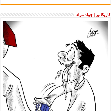
كاريكاتير | جواد مراد