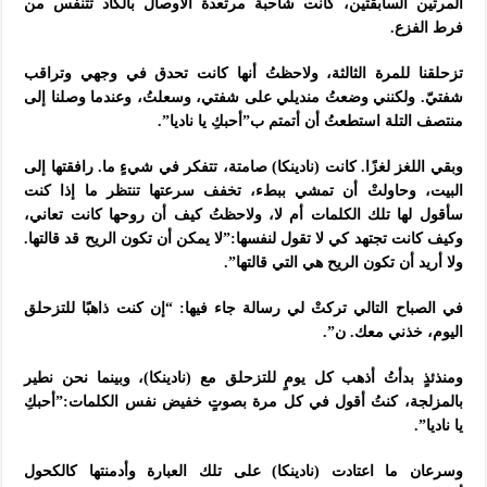
المرتين السابقتين، كانت شاحبة مرتعدة الأوصال بالكاد تتنفس من
فرط الفزع.
تزحلقنا للمرة الثالثة، ولاحظتُ أنها كانت تحدق في وجهي وتراقب
شفتيّ. ولكنني وضعتُ منديلي على شفتي، وسعلتُ، وعندما وصلنا إلى
منتصف التلة استطعتُ أن أتمتم ب”أحبكِ يا ناديا”.
وبقي اللغز لغزًا. كانت (نادينكا) صامتة، تتفكر في شيءٍ ما. رافقتها إلى
البيت، وحاولتْ أن تمشي ببطء، تخفف سرعتها تنتظر ما إذا كنت
سأقول لها تلك الكلمات أم لا، ولاحظتُ كيف أن روحها كانت تعاني،
وكيف كانت تجتهد كي لا تقول لنفسها:”لا يمكن أن تكون الريح قد قالتها.
ولا أريد أن تكون الريح هي التي قالتها”.
في الصباح التالي تركتْ لي رسالة جاء فيها: “إن كنت ذاهبًا للتزحلق
اليوم، خذني معك. ن”.
ومنذئذٍ بدأتُ أذهب كل يومٍ للتزحلق مع (نادينكا)، وبينما نحن نطير
بالمزلجة، كنتُ أقول في كل مرة بصوتٍ خفيض نفس الكلمات:”أحبكِ
يا ناديا”.
وسرعان ما اعتادت (نادينكا) على تلك العبارة وأدمنتها كالكحول