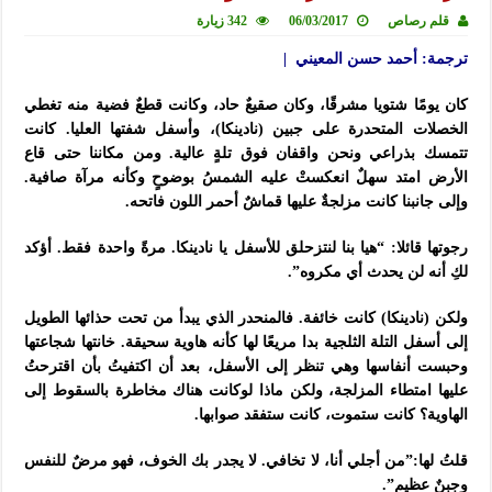
قلم رصاص
06/03/2017
342 زيارة
ترجمة: أحمد حسن المعيني |
كان يومًا شتويا مشرقًا، وكان صقيعٌ حاد، وكانت قطعٌ فضية منه تغطي
الخصلات المتحدرة على جبين (نادينكا)، وأسفل شفتها العليا. كانت
تتمسك بذراعي ونحن واقفان فوق تلةٍ عالية. ومن مكاننا حتى قاع
الأرض امتد سهلٌ انعكستْ عليه الشمسُ بوضوحٍ وكأنه مرآة صافية.
وإلى جانبنا كانت مزلجةٌ عليها قماشٌ أحمر اللون فاتحه.
رجوتها قائلا: “هيا بنا لنتزحلق للأسفل يا نادينكا. مرةً واحدة فقط. أؤكد
لكِ أنه لن يحدث أي مكروه”.
ولكن (نادينكا) كانت خائفة. فالمنحدر الذي يبدأ من تحت حذائها الطويل
إلى أسفل التلة الثلجية بدا مريعًا لها كأنه هاوية سحيقة. خانتها شجاعتها
وحبست أنفاسها وهي تنظر إلى الأسفل، بعد أن اكتفيتُ بأن اقترحتُ
عليها امتطاء المزلجة، ولكن ماذا لوكانت هناك مخاطرة بالسقوط إلى
الهاوية؟ كانت ستموت، كانت ستفقد صوابها.
قلتُ لها:”من أجلي أنا، لا تخافي. لا يجدر بك الخوف، فهو مرضٌ للنفس
وجبنٌ عظيم”.