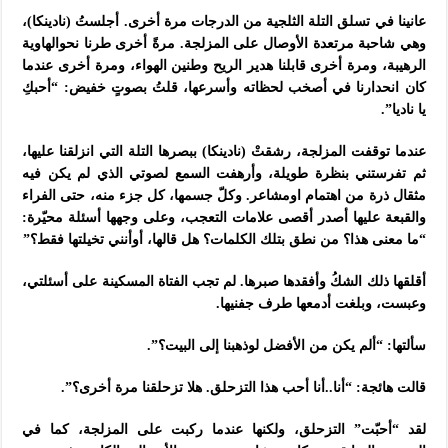
عانينا في تسلق التلة الثلجية من الدرجات مرة أخرى. أجلستُ (نادينكا)،
وهي شاحبة مرتعدة الأوصال على المزلجة. مرةً أخرى طرنا نحوالهاوية
الرهيبة، ومرة أخرى قابلنا هدير الريح وطنين الهواء، ومرة أخرى عندما
كان انحدارنا في أصخب لحظاته وأسرعها، قلتُ بصوتٍ خفيض: “أحبكِ
يا ناديا”.
عندما توقفت المزلجة، رشقتْ (نادينكا) ببصرها التلة التي انزلقنا عليها،
ثم تفرستني بنظرة طويلة، وأرهفت السمع لصوتي الذي لم يكن فيه
مثقال ذرة من اهتمام اومشاعر. وكلّ جسمها، كل جزء منه، حتى الفراء
والقبعة عليها أصدر أقصى علامات التعجب، وعلى وجهها أسئلة محيّرة:
“ما معنى هذا؟ من نطق بتلك الكلمات؟ هل قالها، أوأنني تخيلتها فقط؟”
أقلقها ذلك الشكُ وأفقدها صبرها. لم تجب الفتاة المسكينة على أسئلتي،
وعبست، وبلغت أدمعها طرف جفنيها.
سألتها: “ألم يكن من الأفضل لوذهبنا إلى البيت؟”.
قالت هائجة: “أنا..أنا أحب هذا التزحلق. هلا تزحلقنا مرة أخرى؟”.
لقد “أحبّت” التزحلق، ولكنها عندما ركبت على المزلجة، كما في