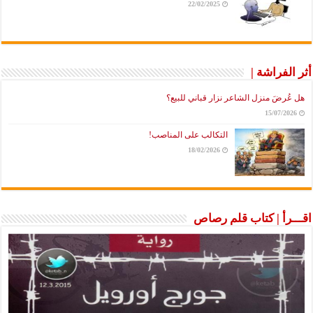
22/02/2025
أثر الفراشة |
هل عُرضَ منزل الشاعر نزار قباني للبيع؟
15/07/2026
التكالب على المناصب!
18/02/2026
اقـــرأ | كتاب قلم رصاص