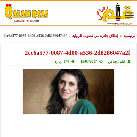
الرئيسية
»
إطلاق جائزة مي غصوب للرواية
»
2cc6a577-0087-4d00-a536-2d8286047a2f
2cc6a577-0087-4d00-a536-2d8286047a2f
قلم رصاص
15/03/2017
174 زيارة