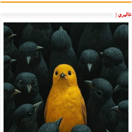
غاليري |