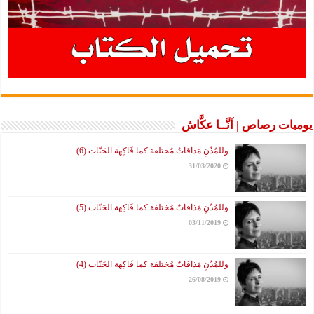
يوميات رصاص | آنَّــا عكَّاش
وللمُدُنِ مَذاقاتٌ مُختلفة كما فَاكِهة الجَنّات (6)
31/03/2020
وللمُدُنِ مَذاقاتٌ مُختلفة كما فَاكِهة الجَنّات (5)
03/11/2019
وللمُدُنِ مَذاقاتٌ مُختلفة كما فَاكِهة الجَنّات (4)
26/08/2019