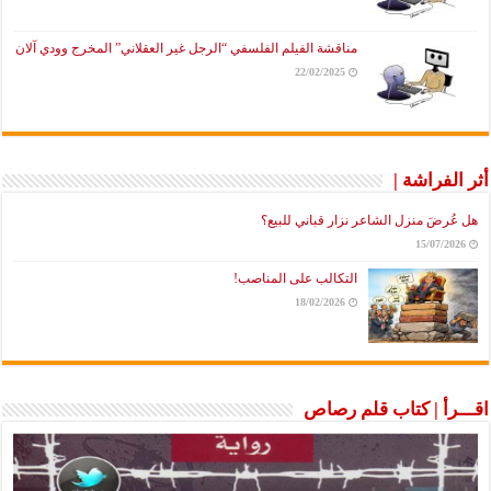
مناقشة الفيلم الفلسفي “الرجل غير العقلاني” المخرج وودي آلان
22/02/2025
أثر الفراشة |
هل عُرضَ منزل الشاعر نزار قباني للبيع؟
15/07/2026
التكالب على المناصب!
18/02/2026
اقـــرأ | كتاب قلم رصاص