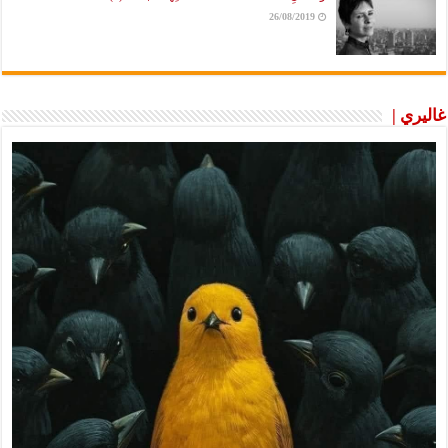
26/08/2019
غاليري |