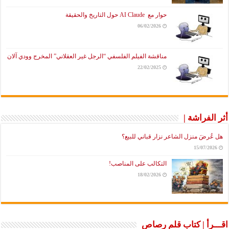
حوار مع AI Claude حول التاريخ والحقيقة
06/02/2026
مناقشة الفيلم الفلسفي “الرجل غير العقلاني” المخرج وودي آلان
22/02/2025
أثر الفراشة |
هل عُرضَ منزل الشاعر نزار قباني للبيع؟
15/07/2026
التكالب على المناصب!
18/02/2026
اقـــرأ | كتاب قلم رصاص