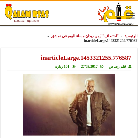
الرئيسية
»
"اختطاف" أيمن زيدان مساء اليوم في دمشق
»
1453321255.776587.inarticleLarge
1453321255.776587.inarticleLarge
قلم رصاص
27/03/2017
161 زيارة