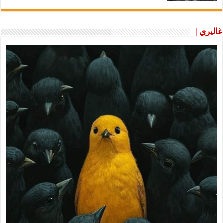
غاليري |