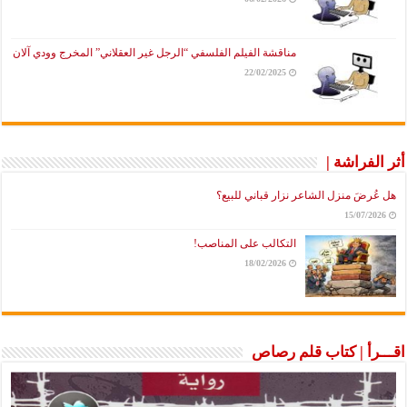
مناقشة الفيلم الفلسفي “الرجل غير العقلاني” المخرج وودي آلان
22/02/2025
أثر الفراشة |
هل عُرضَ منزل الشاعر نزار قباني للبيع؟
15/07/2026
التكالب على المناصب!
18/02/2026
اقـــرأ | كتاب قلم رصاص