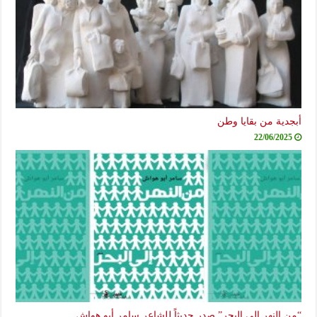
أبجدية من بقايا وطن
22/06/2025
“من النهر إلى البحر” صدر حديثاً للشاعر سامر أبو هواش