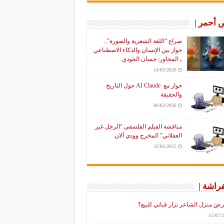
أحمر |
صراع “اللغة الشعرية والصورة”..
حوار بين الإنسان والذكاء الاصطناعي
ـ المحاور: حسان الجودي
14/03/2026
حوار مع AI Claude حول التاريخ
والحقيقة
06/02/2026
مناقشة الفيلم الفلسفي “الرجل غير
العقلاني” المخرج وودي آلان
22/02/2025
فراشة |
رضَ منزل الشاعر نزار قباني للبيع؟
15/07/