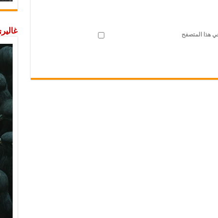
غاليري
في هذا المتصفح