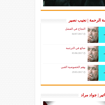
 الرحمة | نجيب نصير
النجاح في الفشل
04/07/2017
ضائع في الترجمة
05/06/2017
وهم الخصوصية الغبي
29/05/2017
تير | جواد مراد