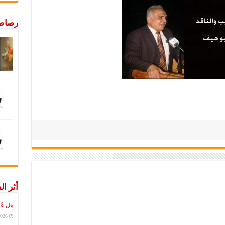
رصاص 
أثر ال
هل عُ
2026