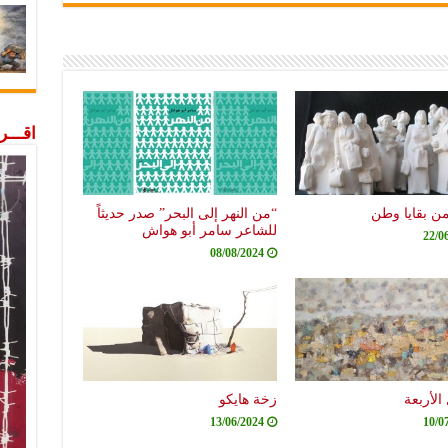
اقـــ
من بقايا وطن
“من النهر إلى البحر” صدر حديثاً
للشاعر سامر أبو هواش
22/0
08/08/2024
الأربعة
زخة هايكو
13/06/2024
10/0