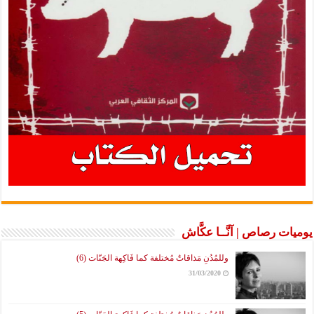
يوميات رصاص | آنَّــا عكَّاش
وللمُدُنِ مَذاقاتٌ مُختلفة كما فَاكِهة الجَنّات (6)
31/03/2020