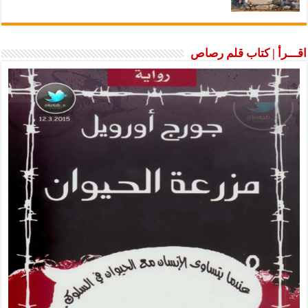
اقـــرأ | كتاب قلم رصاص