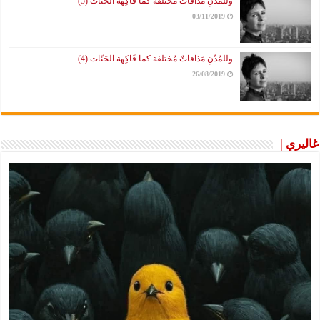
وللمُدُنِ مَذاقاتٌ مُختلفة كما فَاكِهة الجَنّات (5)
03/11/2019
وللمُدُنِ مَذاقاتٌ مُختلفة كما فَاكِهة الجَنّات (4)
26/08/2019
غاليري |