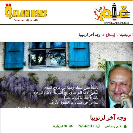
الرئيسية
»
إبــداع
»
وجه آخر لزنوبيا
وجه آخر لزنوبيا
قلم رصاص
24/04/2017
470 زيارة