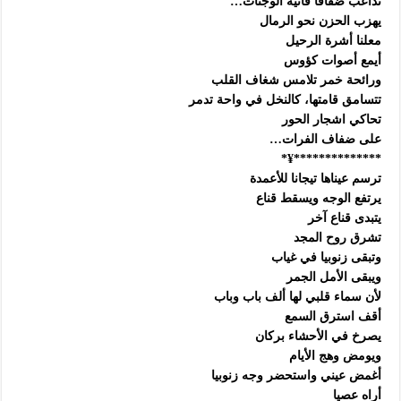
تداعب ضفافا قانية الوجنات…
يهزب الحزن نحو الرمال
معلنا أشرة الرحيل
أيمع أصوات كؤوس
ورائحة خمر تلامس شغاف القلب
تتسامق قامتها، كالنخل في واحة تدمر
تحاكي اشجار الحور
على ضفاف الفرات…
**************¥*
ترسم عيناها تيجانا للأعمدة
يرتفع الوجه ويسقط قناع
يتبدى قناع آخر
تشرق روح المجد
وتبقى زنوبيا في غياب
ويبقى الأمل الجمر
لأن سماء قلبي لها ألف باب وباب
أقف استرق السمع
يصرخ في الأحشاء بركان
ويومض وهج الأيام
أغمض عيني واستحضر وجه زنوبيا
أراه عصيا