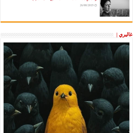
26/08/2019
غاليري |