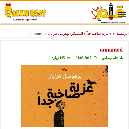
الرئيسية
»
« عزلة صاخبة جداً » للتشيكي بوهوميل هرابال
»
unnamed
unnamed
قلم رصاص
01/05/2017
165 زيارة