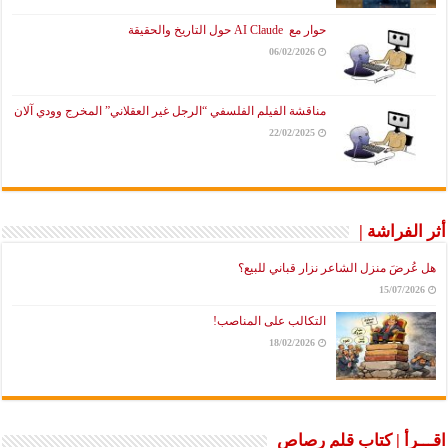
حوار مع AI Claude حول التاريخ والحقيقة
06/02/2026
مناقشة الفيلم الفلسفي “الرجل غير العقلاني” المخرج وودي آلان
22/02/2025
أثر الفراشة |
هل عُرضَ منزل الشاعر نزار قباني للبيع؟
15/07/2026
التكالب على المناصب!
18/02/2026
اقـــرأ | كتاب قلم رصاص