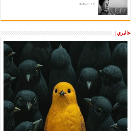
26/08/2019
غاليري |