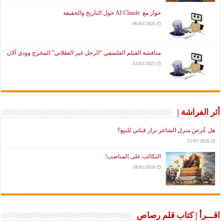
حوار مع AI Claude حول التاريخ والحقيقة
06/02/2026
مناقشة الفيلم الفلسفي “الرجل غير العقلاني” المخرج وودي آلان
22/02/2025
أثر الفراشة |
هل عُرضَ منزل الشاعر نزار قباني للبيع؟
15/07/2026
التكالب على المناصب!
18/02/2026
اقـــرأ | كتاب قلم رصاص