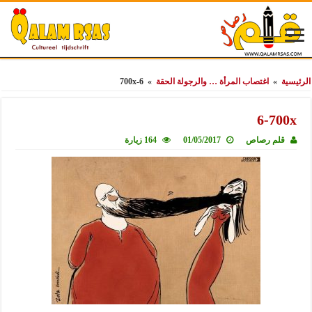
الرئيسية
»
اغتصاب المرأة … والرجولة الحقة
»
6-700x
6-700x
قلم رصاص
01/05/2017
164 زيارة