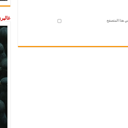
غاليري
في هذا المتصفح