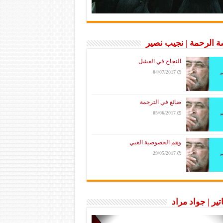
 الرحمة | نجيب نصير
النجاح في الفشل
04/07/2017
ضائع في الترجمة
05/06/2017
وهم الخصوصية الغبي
29/05/2017
تير | جواد مراد