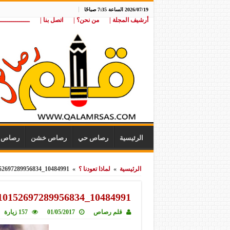
2026/07/19 الساعة 7:35 صباحًا
أرشيف المجلة |
من نحن؟ |
اتصل بنا |
ـــــــــــــــ
الرئيسية
رصاص حي
رصاص خشن
رصاص ن
الرئيسية
»
لماذا تعودنا ؟
»
10484991_10152697289956834_6424176689480399097_n
10484991_10152697289956834_6424176689480399097_n
قلم رصاص
01/05/2017
157 زيارة