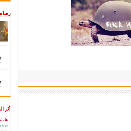
رصاص 
أثر ال
هل عُ
2026