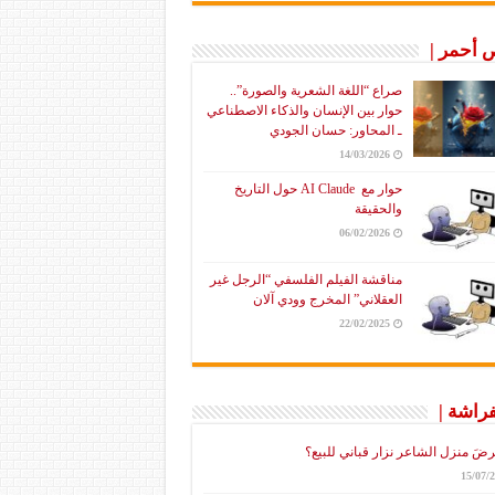
أحمر |
صراع “اللغة الشعرية والصورة”..
حوار بين الإنسان والذكاء الاصطناعي
ـ المحاور: حسان الجودي
14/03/2026
حوار مع AI Claude حول التاريخ
والحقيقة
06/02/2026
مناقشة الفيلم الفلسفي “الرجل غير
العقلاني” المخرج وودي آلان
22/02/2025
فراشة |
رضَ منزل الشاعر نزار قباني للبيع؟
15/07/