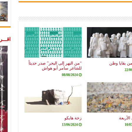
اقـــ
من بقايا وطن
“من النهر إلى البحر” صدر حديثاً
للشاعر سامر أبو هواش
22/0
08/08/2024
الأربعة
زخة هايكو
13/06/2024
10/0