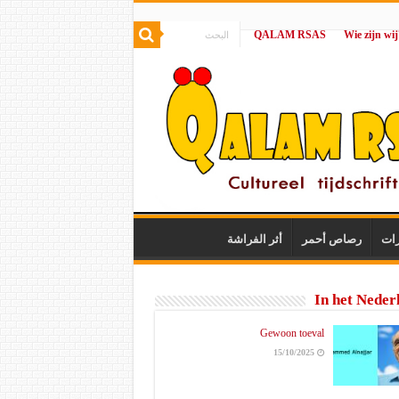
QALAM RSAS
|
رات
رصاص أحمر
أثر الفراشة
In het Neder
Gewoon toeval
15/10/2025