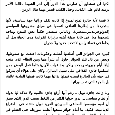
لكنها لن تستطيع أن تمارس هذا الدور إلى آخر الشوط طالما الأمر
برمته قائم على الكذب، وحبل الكذب قصير مهما طال الزمن.
لا قيمة لأية جائزة تمنح لمبدع إذا كانت تقف ورائها جهة سياسية، لأنها
ستجردها من إطارها الثقافي لتضعها في سياق مشروعها السياسي
(ايدولوجي،ديني،مذهبي)، وبالتالي ستصدر حكماً بحق المبدع ونتاجه
لتضعهما معا في خانة ضيقة أشبه بزنزانة انفرادية مدى الحياة بدل أن
يحلقا في فضاء واسع لا تحده حدود ولا جدران.
كثيرة هي الجوائز التي أطلقتها أنظمة وحكومات اختفت مع سقوطها،
وبعض من نال تلك الجوائز حاول أن يتبرأ منها ومن النظام الذي منحه
إياها أيام جبروته ومجده ولكن بعد فوات الآوان(مثلما فعل البعض ممن
استلموا جائزة القذافي على سبيل المثال)، وكان على هؤلاء أن يدركوا
في حينه بأن الجائزة ليست قيمتها بذاتها مهما كانت قيمتها المادية عالية،
بل بالجهة التي تقف ورائها.
وما زالت جائزة نوبل ــ رغم أنها أرفع جائزة عالمية ولا علاقة لها بدولة
أو نظام سياسي ــ يدور حولها الكثير من اللغط بسبب الدور الذي سبق
أن لعبه مؤسسها الصناعي السويدي الفريد نوبل 1895، في اختراع
الديناميت، فكيف بنا أمام جوائز تمنحها أنظمة متورطة حتى العظم في