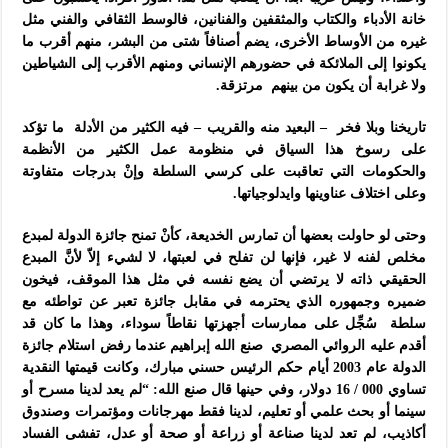
خانة الأدباء والكتاب والمثقفين والفنانين، فالوسط الثقافي والفني مثل
غيره من الأوساط الأخرى، يضم أصنافاً شتى من البشر، منهم أقرب ما
يكونوا إلى الملائكة في حضورهم الإنساني ومنهم الأقرب إلى الشياطين
ولا غرابة أن يكون من بينهم مرتزقة.
تاريخنا وبلا فخر – البعيد منه والقريب – فيه الكثير من الأدلة ما تؤكد
على رسوخ هذا السياق في منظومة عمل الكثير من الأنظمة
والحكومات التي تعاقبت على كرسي السلطة وإنْ بدرجات متفاوتة
وعلى اختلاف عناوينها وايدلوجياتها.
وحتى لو حاولت بعضها أن تمارس الخديعة، كأنْ تمنح جائزة الدولة لمبدع
مخلص لفنه لا غير، فإنها لن تفلح في لعبتها، لا لشيء إلاّ لأنَّ المبدع
الحقيقي ذاته لا يرتضي أن يضع نفسه في مثل هذا الموقف، فيخون
ضميره وجمهوره الذي يحترمه في مقابل جائزة تعبر عن تواطئه مع
سلطة سُجِّل على ممارسات أجهزتها نقاطاً سوداء، وهذا ما كان قد
أقدم عليه الروائي المصري صنع الله إبراهيم عندما رفض استلام جائزة
الدولة عام 2003 أيام حكم الرئيس حسني مبارك، وكانت قيمتها النقدية
تساوي 000 / 16 دولار، وفي حينها قال صنع الله: “لم يعد لدينا مسرح أو
سينما أو بحث علمي أو تعليم، لدينا فقط مهرجانات ومؤتمرات وصندوق
أكاذيب، لم تعد لدينا صناعة أو زراعة أو صحة أو عدل، تفشى الفساد