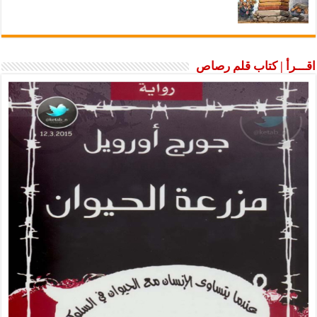
اقـــرأ | كتاب قلم رصاص