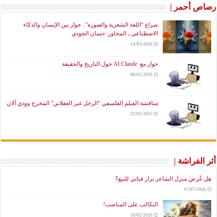
رصاص أحمر |
صراع “اللغة الشعرية والصورة”.. حوار بين الإنسان والذكاء
الاصطناعي ـ المحاور: حسان الجودي
14/03/2026
حوار مع AI Claude حول التاريخ والحقيقة
06/02/2026
مناقشة الفيلم الفلسفي “الرجل غير العقلاني” المخرج وودي آلان
22/02/2025
أثر الفراشة |
هل عُرضَ منزل الشاعر نزار قباني للبيع؟
15/07/2026
التكالب على المناصب!
18/02/2026