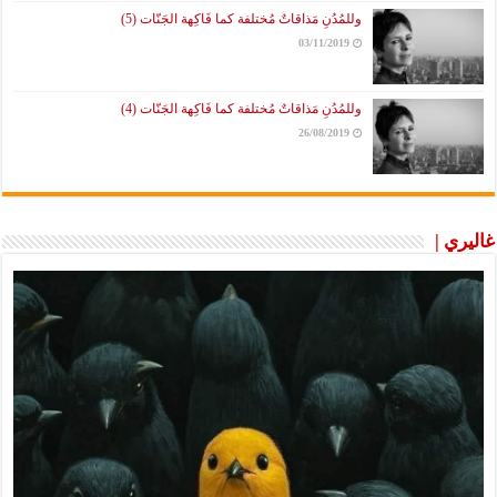
وللمُدُنِ مَذاقاتٌ مُختلفة كما فَاكِهة الجَنّات (5)
03/11/2019
وللمُدُنِ مَذاقاتٌ مُختلفة كما فَاكِهة الجَنّات (4)
26/08/2019
غاليري |