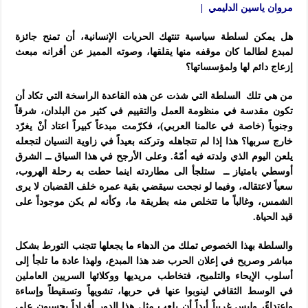
مروان ياسين الدليمي |
هل يمكن لسلطة سياسية تنتهك الحريات الإنسانية، أن تمنح جائزة
لمبدع لطالما كان موقفه منها يقلقها، وصوته المميز عن أقرانه مبعث
إزعاج دائم لها ولمؤسساتها؟
من هي تلك السلطة التي شذت عن هذه القاعدة الراسخة التي تكاد أن
تكون مقدسة في منظومة العمل والتقييم في كثير من البلدان، شرقاً
وجنوباً (خاصة في عالمنا العربي)، فكرّمت مبدعاً كبيراً اعتاد أنْ يغرّد
خارج سربها؟ هذا إذا لم تتجاهله وتركنه بعيداً في زاوية النسيان لتجعله
يلعن اليوم الذي ولدته فيه أمّهُ. وعلى الأرجح في هذا السياق ــ الشرق
أوسطي بامتياز ــ ستلجأ الى مطاردته اينما حطت به رحلة الهروب،
سعياً لاعتقاله، وفيما لو نجحت سيقضي بقية عمره خلف القضبان لا يرى
الشمس، وغالباً ما تتخلص منه بطريقة ما، وكأنه لم يكن موجوداً على
قيد الحياة.
والسلطة بهذا الخصوص تملك من الدهاء ما يجعلها تتجنب التورط بشكل
مباشر وصريح في إعلان الحرب ضد هذا المبدع، ولهذا عادة ما تلجأ إلى
أسلوب الإيحاء والتلميح، فتخاطب مريديها ووكلائها السريين العاملين
في الوسط الثقافي لينوبوا عنها في حربها، تشويهاً وتسقيطاً وإساءة
واعتداءً، وليس غريباً أبداً أن يلعب مثل هذا الدور أفراداً يحسبون على