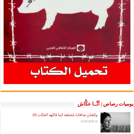
يوميات رصاص | آنَّــا عكَّاش
وللمُدُنِ مَذاقاتٌ مُختلفة كما فَاكِهة الجَنّات (6)
31/03/2020