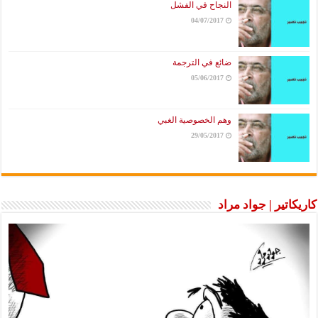
النجاح في الفشل
04/07/2017
ضائع في الترجمة
05/06/2017
وهم الخصوصية الغبي
29/05/2017
كاريكاتير | جواد مراد