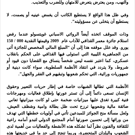
والنهب، ومن يعترض يتعرض للامتهان وللضرب والتعذيب.
وفي ظل هذا الواقع لا
يستطيع الكاتب أن يغمض
عينيه أو يصمت، لا
يستطيع أن يتخلى عن مسؤوليته”.
وذات الموقف اتخذه أيضاً الروائي الاسباني غويتسولو عندما رفض
استلام جائزة معمر القذافي للآداب عام 2009 وقيمتها النقدية 000 / 150
يورو. وقد علل موقفه هذا إلى أن “المبلغ المالي المخصص للجائزة أتى
من الجماهيرية الليبية التي استولى فيها القذافي على الحكم بانقلاب
عسكري، كما اعتبر نفسه ليس شخصاً ينساق مع القضايا دون قيود أو
شروط، ولا يتردد في انتقاد الأنظمة السلطوية، سواء كانت دينية أو
جمهوريات وراثية، التي تحكم شعوبها وتبقيهم في الفقر والجهل”.
الأنظمة التي تطالها الشبهات خاصة في إطار حريات التعبير وحقوق
الإنسان تسعى دائماً إلى أن تستر عورتها بإطلاق فعاليات ومهرجانات
فنية كبيرة تغدق عليها ميزانيات ضخمة حتى لو كانت ميزانيتها تعاني
ضائقة مالية وشعوبها ترزح تحت ظل بطالة وامية وشظف العيش،
ولعل مسألة منح الجوائز للمبدعين تأتي في أولويات خططها التي تهدف
من ورائها إلى تحسين صورتها أمام المجتمع الدولي لتبدو أمامه راعية
للثقافة والفنون نظراً لما تشكله هذه الأنشطة والفعاليات من أهمية لدى
الشعوب والبلدان المتحضرة، وربما تنجح إلى حد ما في خديعتها هذه