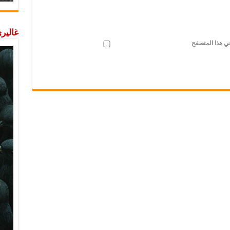
غاليري
في هذا المتصفح