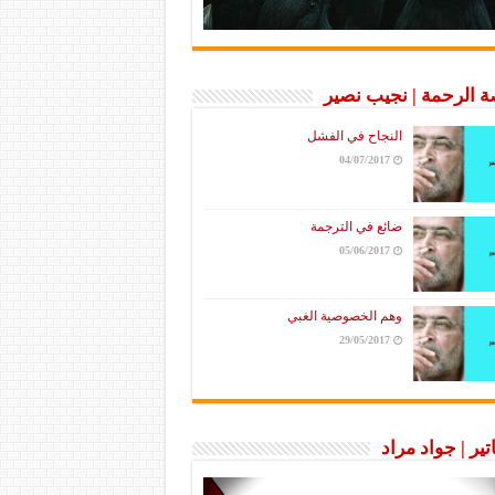
 الرحمة | نجيب نصير
النجاح في الفشل
04/07/2017
ضائع في الترجمة
05/06/2017
وهم الخصوصية الغبي
29/05/2017
تير | جواد مراد