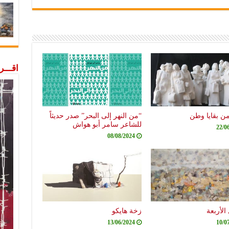
اقـــ
من بقايا وطن
“من النهر إلى البحر” صدر حديثاً
للشاعر سامر أبو هواش
22/0
08/08/2024
الأربعة
زخة هايكو
13/06/2024
10/0