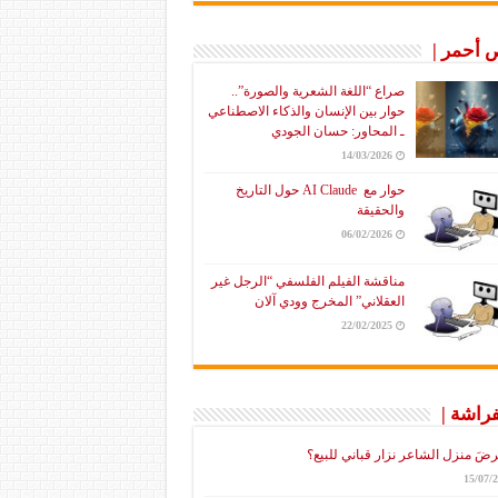
أحمر |
صراع “اللغة الشعرية والصورة”..
حوار بين الإنسان والذكاء الاصطناعي
ـ المحاور: حسان الجودي
14/03/2026
حوار مع AI Claude حول التاريخ
والحقيقة
06/02/2026
مناقشة الفيلم الفلسفي “الرجل غير
العقلاني” المخرج وودي آلان
22/02/2025
فراشة |
رضَ منزل الشاعر نزار قباني للبيع؟
15/07/