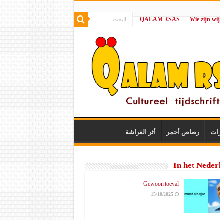
QALAM RSAS
|
رات
رصاص أحمر
أثر الفراشة
In het Neder
Gewoon toeval
15/10/2025