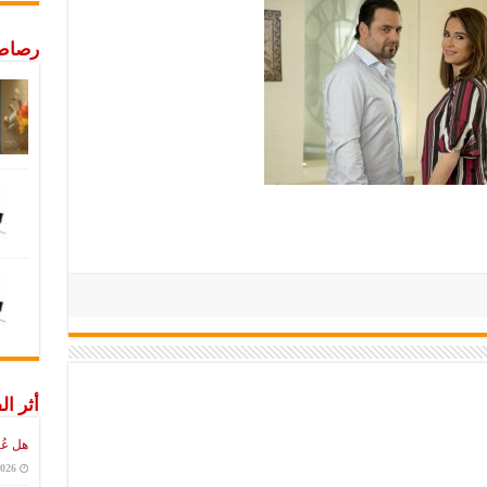
رصاص 
أثر ال
هل عُ
2026