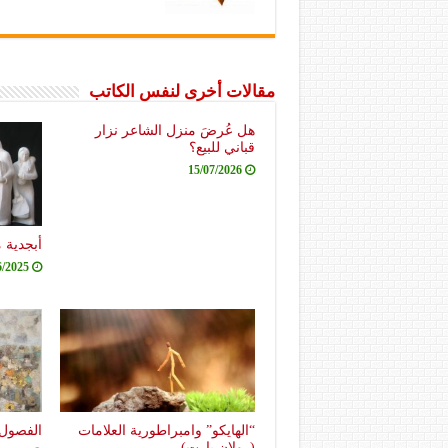
مقالات أخرى لنفس الكاتب
هل عُرضَ منزل الشاعر نزار
قباني للبيع؟
15/07/2026
أبجدية 
6/2025
“الهايكو” وامبراطورية العلامات
الفصول 
(رولان بارت)