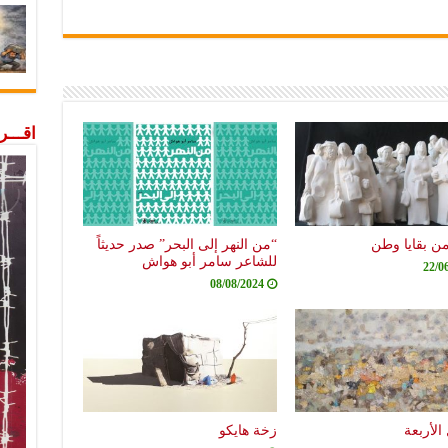
اقـــ
من بقايا وطن
“من النهر إلى البحر” صدر حديثاً
للشاعر سامر أبو هواش
22/0
08/08/2024
الأربعة
زخة هايكو