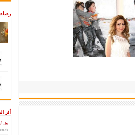
رصاص 
أثر ال
هل عُ
2026