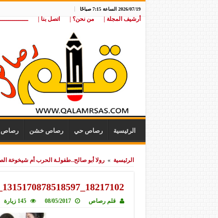
2026/07/19 الساعة 7:15 صباحًا
أرشيف المجلة |
من نحن؟ |
اتصل بنا |
ـــــــــــــــ
الرئيسية
رصاص حي
رصاص خشن
رصاص ن
الرئيسية
»
رولا أبو صالح..طفولـة الحرب أم شيخوخة الص
18217102_1315170878518597_771827927_n
قلم رصاص
08/05/2017
145 زيارة