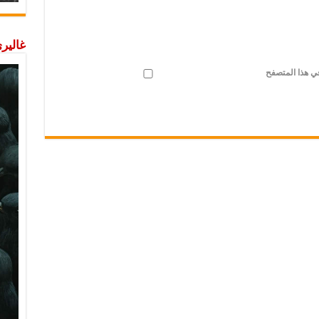
غاليري
في هذا المتصفح