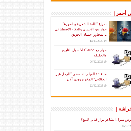
أحمر |
صراع “اللغة الشعرية والصورة”..
حوار بين الإنسان والذكاء الاصطناعي
ـ المحاور: حسان الجودي
14/03/2026
حوار مع AI Claude حول التاريخ
والحقيقة
06/02/2026
مناقشة الفيلم الفلسفي “الرجل غير
العقلاني” المخرج وودي آلان
22/02/2025
فراشة |
رضَ منزل الشاعر نزار قباني للبيع؟
15/07/