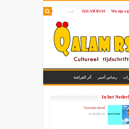
QALAM RSAS
|
رات
رصاص أحمر
أثر الفراشة
In het Neder
Gewoon toeval
15/10/2025