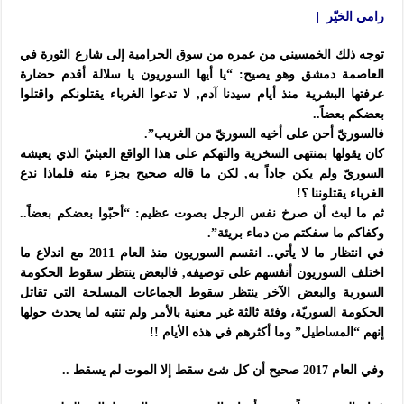
رامي الخيّر |
توجه ذلك الخمسيني من عمره من سوق الحرامية إلى شارع الثورة في
العاصمة دمشق وهو يصيح: “يا أيها السوريون يا سلالة أقدم حضارة
عرفتها البشرية منذ أيام سيدنا آدم, لا تدعوا الغرباء يقتلونكم واقتلوا
بعضكم بعضاً..
فالسوريّ أحن على أخيه السوريّ من الغريب”.
كان يقولها بمنتهى السخرية والتهكم على هذا الواقع العبثيّ الذي يعيشه
السوريّ ولم يكن جاداً به, لكن ما قاله صحيح بجزء منه فلماذا ندع
الغرباء يقتلوننا ؟!
ثم ما لبث أن صرخ نفس الرجل بصوت عظيم: “أحبّوا بعضكم بعضاً..
وكفاكم ما سفكتم من دماء بريئة”.
في انتظار ما لا يأتي.. انقسم السوريون منذ العام 2011 مع اندلاع ما
اختلف السوريون أنفسهم على توصيفه, فالبعض ينتظر سقوط الحكومة
السورية والبعض الآخر ينتظر سقوط الجماعات المسلحة التي تقاتل
الحكومة السوريّة، وفئة ثالثة غير معنية بالأمر ولم تنتبه لما يحدث حولها
إنهم “المساطيل” وما أكثرهم في هذه الأيام !!
وفي العام 2017 صحيح أن كل شئ سقط إلا الموت لم يسقط ..