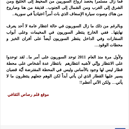
فما زال مستمراً يحصد أرواح السوريين من المحيط إلى الخليج ومن
الشرق إلى الغرب ومن الشمال إلى الجنوب.. قذيفة من
هنا وصاروخ
من هناك وصوت سيارة الإسعاف الذي بات أمراً اعتيادياً في سورية..
وبالرغم من ذلك ما زال السوريون في حالة انتظار عامة لا أحد يعرف
نهايتها.. ففي الخارج ينتظر السوريون في المخيمات وعلى أبواب
السفارات وفي الداخل ينتظر السوريون أيضاً على أفران الخبز و
محطات الوقود…
ولأول مرة منذ العام 2011 توحد السوريون على أمر ما.. لقد توحدوا
على الانتظار وإنّي لأشبه انتظارهم بانتظار عدة أشخاص على محطة
قطار ليس لها وجود بالأساس وليس في المحطة المفترضة أيّة قضبان
يسير عليها القطار الذي لن يأتي أبداً لكن الوهم جعلهم ينتظرون ما لا
يأتي… ولكن الآتي أعظم!!
موقع قلم رصاص الثقافي