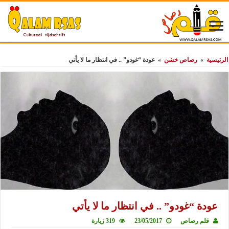
الرئيسية
»
رصاص خشن
»
عودة “غودو” .. في انتظار ما لا يأتي
عودة “غودو” .. في انتظار ما لا يأتي
قلم رصاص
23/05/2017
319 زيارة