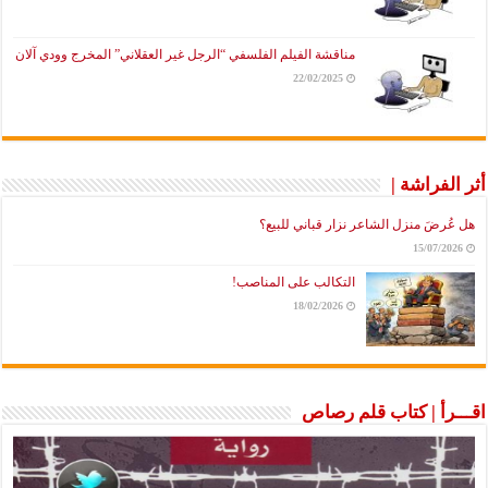
مناقشة الفيلم الفلسفي “الرجل غير العقلاني” المخرج وودي آلان
22/02/2025
أثر الفراشة |
هل عُرضَ منزل الشاعر نزار قباني للبيع؟
15/07/2026
التكالب على المناصب!
18/02/2026
اقـــرأ | كتاب قلم رصاص