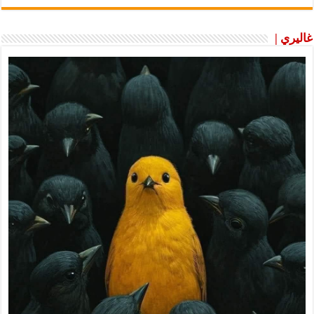
غاليري |