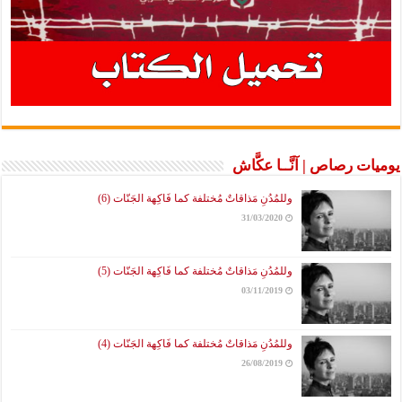
يوميات رصاص | آنَّــا عكَّاش
وللمُدُنِ مَذاقاتٌ مُختلفة كما فَاكِهة الجَنّات (6)
31/03/2020
وللمُدُنِ مَذاقاتٌ مُختلفة كما فَاكِهة الجَنّات (5)
03/11/2019
وللمُدُنِ مَذاقاتٌ مُختلفة كما فَاكِهة الجَنّات (4)
26/08/2019