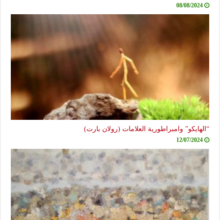
08/08/2024
“الهايكو” وامبراطورية العلامات (رولان بارت)
12/07/2024