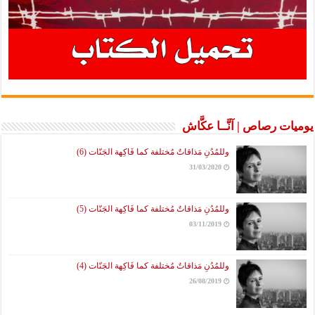
يوميات رصاص | آنَّــا عكَّاش
وللمُدُنِ مَذاقاتٌ مُختلفة كما فَاكِهة الجَنّات (6)
31/03/2020
وللمُدُنِ مَذاقاتٌ مُختلفة كما فَاكِهة الجَنّات (5)
03/11/2019
وللمُدُنِ مَذاقاتٌ مُختلفة كما فَاكِهة الجَنّات (4)
26/08/2019