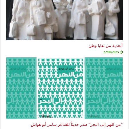
أبجدية من بقايا وطن
22/06/2025
“من النهر إلى البحر” صدر حديثاً للشاعر سامر أبو هواش