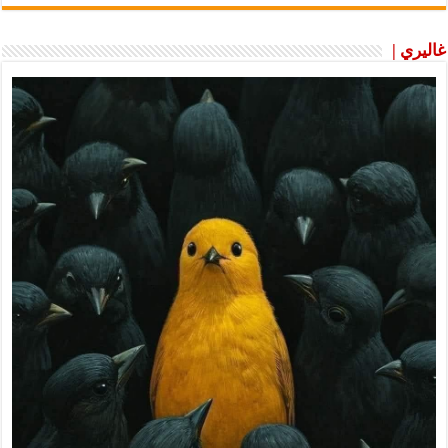
غاليري |