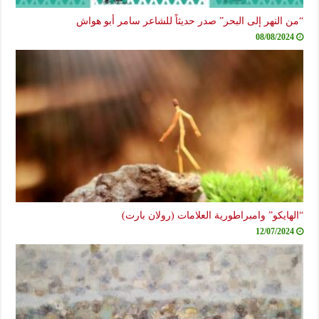
“من النهر إلى البحر” صدر حديثاً للشاعر سامر أبو هواش
08/08/2024
“الهايكو” وامبراطورية العلامات (رولان بارت)
12/07/2024