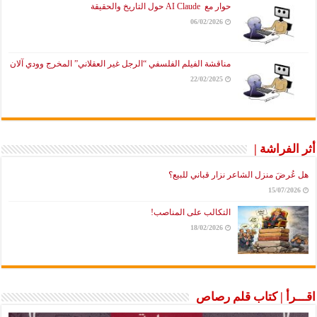
حوار مع AI Claude حول التاريخ والحقيقة
06/02/2026
مناقشة الفيلم الفلسفي “الرجل غير العقلاني” المخرج وودي آلان
22/02/2025
أثر الفراشة |
هل عُرضَ منزل الشاعر نزار قباني للبيع؟
15/07/2026
التكالب على المناصب!
18/02/2026
اقـــرأ | كتاب قلم رصاص