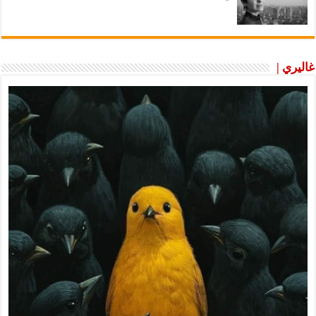
غاليري |