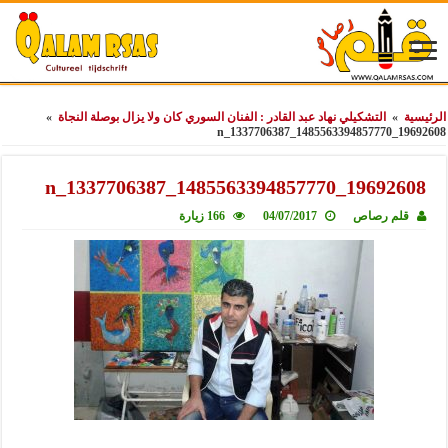
الرئيسية
»
التشكيلي نهاد عبد القادر : الفنان السوري كان ولا يزال بوصلة النجاة
»
19692608_1485563394857770_1337706387_n
19692608_1485563394857770_1337706387_n
قلم رصاص
04/07/2017
166 زيارة