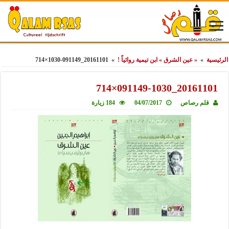
الرئيسية
»
« عين الشرق » ابن تيمية روائياً !
»
20161101_091149-1030×714
20161101_091149-1030×714
قلم رصاص
04/07/2017
184 زيارة