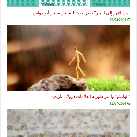
“من النهر إلى البحر” صدر حديثاً للشاعر سامر أبو هواش
08/08/2024
“الهايكو” وامبراطورية العلامات (رولان بارت)
12/07/2024