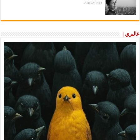
26/08/2019
غاليري |