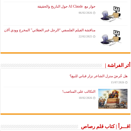
حوار مع AI Claude حول التاريخ والحقيقة
06/02/2026
مناقشة الفيلم الفلسفي “الرجل غير العقلاني” المخرج وودي آلان
22/02/2025
أثر الفراشة |
هل عُرضَ منزل الشاعر نزار قباني للبيع؟
15/07/2026
التكالب على المناصب!
18/02/2026
اقـــرأ | كتاب قلم رصاص