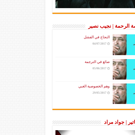
 الرحمة | نجيب نصير
النجاح في الفشل
04/07/2017
ضائع في الترجمة
05/06/2017
وهم الخصوصية الغبي
29/05/2017
تير | جواد مراد