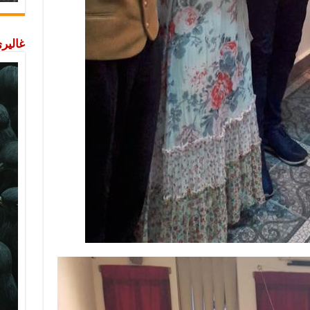
غاليري