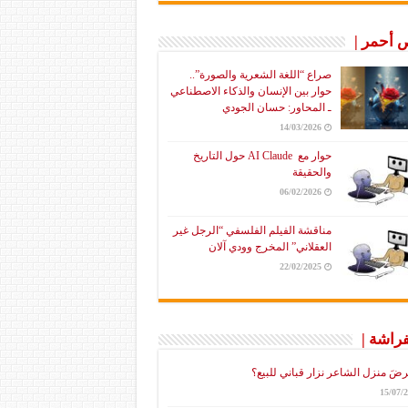
أحمر |
صراع “اللغة الشعرية والصورة”..
حوار بين الإنسان والذكاء الاصطناعي
ـ المحاور: حسان الجودي
14/03/2026
حوار مع AI Claude حول التاريخ
والحقيقة
06/02/2026
مناقشة الفيلم الفلسفي “الرجل غير
العقلاني” المخرج وودي آلان
22/02/2025
فراشة |
رضَ منزل الشاعر نزار قباني للبيع؟
15/07/