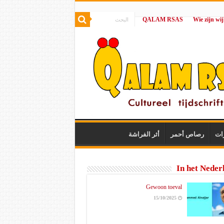
QALAM RSAS
|
ات
رصاص أحمر
أثر الفراشة
In het Neder
Gewoon toeval
15/10/2025