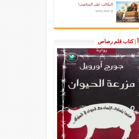
التكالب على المناصب!
18/02/2026
رأ | كتاب قلم رصاص