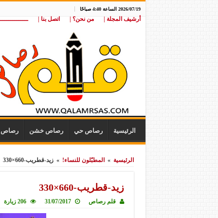
2026/07/19 الساعة 4:40 صباحًا
أرشيف المجلة |
من نحن؟ |
اتصل بنا |
ـــــــــــــــ
الرئيسية
رصاص حي
رصاص خشن
رصاص ن
الرئيسية
»
المطبّلون للنساء!
»
زيد-قطريب-660×330
زيد-قطريب-660×330
قلم رصاص
31/07/2017
206 زيارة