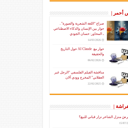
أحمر |
صراع “اللغة الشعرية والصورة”..
حوار بين الإنسان والذكاء الاصطناعي
ـ المحاور: حسان الجودي
14/03/2026
حوار مع AI Claude حول التاريخ
والحقيقة
06/02/2026
مناقشة الفيلم الفلسفي “الرجل غير
العقلاني” المخرج وودي آلان
22/02/2025
فراشة |
رضَ منزل الشاعر نزار قباني للبيع؟
15/07/