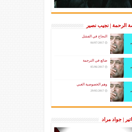
 الرحمة | نجيب نصير
النجاح في الفشل
04/07/2017
ضائع في الترجمة
05/06/2017
وهم الخصوصية الغبي
29/05/2017
تير | جواد مراد