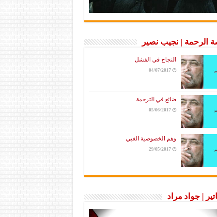
 الرحمة | نجيب نصير
النجاح في الفشل
04/07/2017
ضائع في الترجمة
05/06/2017
وهم الخصوصية الغبي
29/05/2017
تير | جواد مراد