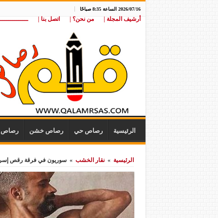
2026/07/16 الساعة 8:35 صباحًا
أرشيف المجلة |
من نحن؟ |
اتصل بنا |
ـــــــــــــــ
الرئيسية
رصاص حي
رصاص خشن
رصاص ن
الرئيسية
»
نقار الخشب
»
سوريون في فرقة رقص إسرائ