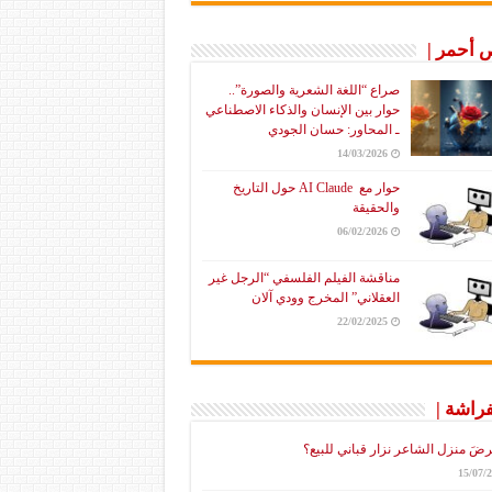
أحمر |
صراع “اللغة الشعرية والصورة”..
حوار بين الإنسان والذكاء الاصطناعي
ـ المحاور: حسان الجودي
14/03/2026
حوار مع AI Claude حول التاريخ
والحقيقة
06/02/2026
مناقشة الفيلم الفلسفي “الرجل غير
العقلاني” المخرج وودي آلان
22/02/2025
فراشة |
رضَ منزل الشاعر نزار قباني للبيع؟
15/07/