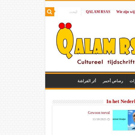
QALAM RSAS
|
ات
رصاص أحمر
أثر الفراشة
In het Neder
Gewoon toeval
15/10/2025