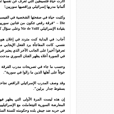
أثارت حياة فلسيطين التي تعرف عن نفسها
ألمانيا مدربها إسرائيلي وراقصيها سوريين!
وكتبت حياة في صفحتها الشخصية في الفيسبو
– Die
“
فرقة رقص تتكون من فنانين سوريين 
بقيادة الإسرائيلي
Nir de Volff
وعلى سؤال كي
أجاب: في البداية كنت متردد في إعلان ه
نفسي. كانت المفاجأة برد الفعل الإيجابي 
تعرفوا أخيرا على الجانب الآخر الذي يعتبر في
في الصورة أعلاه يظهر الفنان السوري مدحت ع
وحسب ما جاء في تصريحات مدرب الفرقة ال
خوفاً على أهلها الذين ما زالوا في سورية”.
وقد وصف المدرب الإسرائيلي الراقص نجاح
بسقوط جدار برلين”.
إن هذه ليست المرة الأولى التي يظهر في
المعارضة السورية التيتعاملت مع الإسرائيل
في حربه ضد جيش بلده وحكومته للسنة الساد