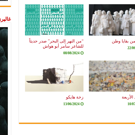
غاليري
من بقايا وطن
“من النهر إلى البحر” صدر حديثاً
للشاعر سامر أبو هواش
22/0
08/08/2024
الأربعة
زخة هايكو
13/06/2024
10/0