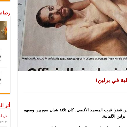
رصاص 
ة في برلين!
أثر ال
لذين قضوا قرب المسجد الأقصى، كان ثلاثة شبان سوريين ومعهم
هل عُ
لين الألمانية.
2026