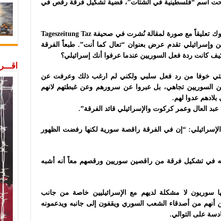
 تحت اسم “فلسطينية في الشتات”، قضية تشكيل فرقة رقص في
ك تعليقاً مع صورة لمقالة نُشرت في صحيفة
Taz
Tageszeitung
وإسرائيلي تقدم عرض بعنوان “تعال كما أنت”. طبعاً الفرقة
ف كانت ردة فعل السوريين عندما عرفوا أنك إسرائيلي؟
اقـــ
ويتي خوفا من رد فعل سلبي ولكني لم ارغب ذلك وعرفت عن
من
السوريين تجاهي، بل عبروا عن سرورهم وعن غبطتهم لانهم
 بلادهم عدوا لهم
.
بد العال وعمر كركوت والإسرائيلي قائد الفرقة”.
إسرائيلي: “إن في الفرقة راقصة سورية لكنها رفضت الظهور
ه في تشكيل فرقة من راقصين سوريين ورقصهم معاً أنه أشبه
ها سوريون لا مشكلة لديهم مع الإسرائيليين خاصة من جانب
يين أنهم من أصدقاء الشعب السوري ويقفون إلى جانبه ويدعمونه
سة على التوالي.