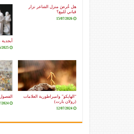
هل عُرضَ منزل الشاعر نزار
قباني للبيع؟
15/07/2026
أبجدية 
6/2025
“الهايكو” وامبراطورية العلامات
الفصول 
(رولان بارت)
7/2024
12/07/2024