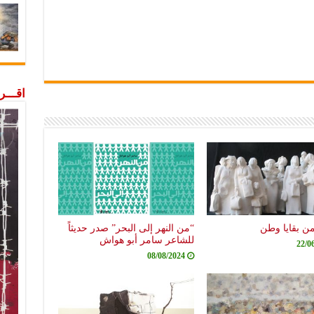
اقـــ
من بقايا وطن
“من النهر إلى البحر” صدر حديثاً
للشاعر سامر أبو هواش
22/0
08/08/2024