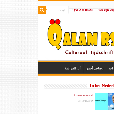
QALAM RSAS
|
رات
رصاص أحمر
أثر الفراشة
In het Neder
Gewoon toeval
15/10/2025