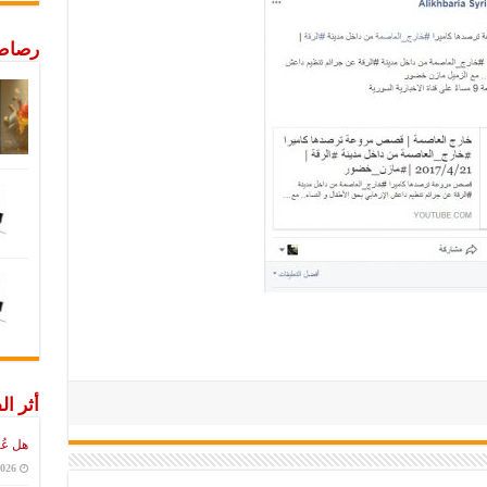
رصاص 
أثر ال
هل عُ
2026