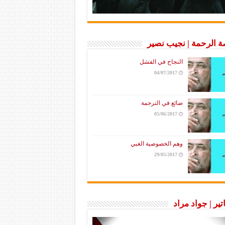
 الرحمة | نجيب نصير
النجاح في الفشل
04/07/2017
ضائع في الترجمة
05/06/2017
وهم الخصوصية الغبي
29/05/2017
تير | جواد مراد