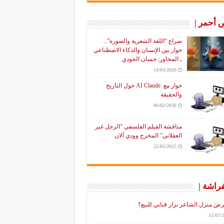
أحمر |
صراع “اللغة الشعرية والصورة”..
حوار بين الإنسان والذكاء الاصطناعي
ـ المحاور: حسان الجودي
14/03/2026
حوار مع AI Claude حول التاريخ
والحقيقة
06/02/2026
مناقشة الفيلم الفلسفي “الرجل غير
العقلاني” المخرج وودي آلان
22/02/2025
فراشة |
رضَ منزل الشاعر نزار قباني للبيع؟
15/07/