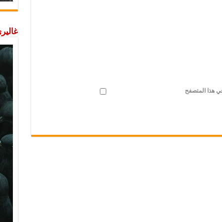
غاليري
في هذا المتصفح