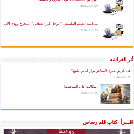
06/02/2026
مناقشة الفيلم الفلسفي “الرجل غير العقلاني” المخرج وودي آلان
22/02/2025
أثر الفراشة |
هل عُرضَ منزل الشاعر نزار قباني للبيع؟
15/07/2026
التكالب على المناصب!
18/02/2026
اقـــرأ | كتاب قلم رصاص