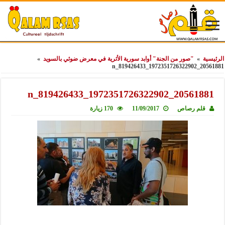
الرئيسية
»
"صور من الجنة" أوابد سورية الأثرية في معرض ضوئي بالسويد
»
20561881_1972351726322902_819426433_n
20561881_1972351726322902_819426433_n
قلم رصاص
11/09/2017
170 زيارة