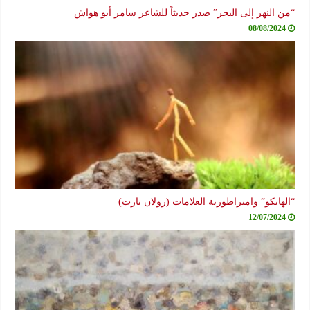
“من النهر إلى البحر” صدر حديثاً للشاعر سامر أبو هواش
08/08/2024
“الهايكو” وامبراطورية العلامات (رولان بارت)
12/07/2024