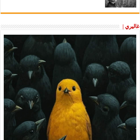
غاليري |