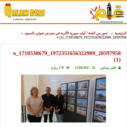
الرئيسية
»
"صور من الجنة" أوابد سورية الأثرية في معرض ضوئي بالسويد
»
20597958_1972351656322909_1710538679_o (1)
20597958_1972351656322909_1710538679_o
(1)
قلم رصاص
11/09/2017
179 زيارة