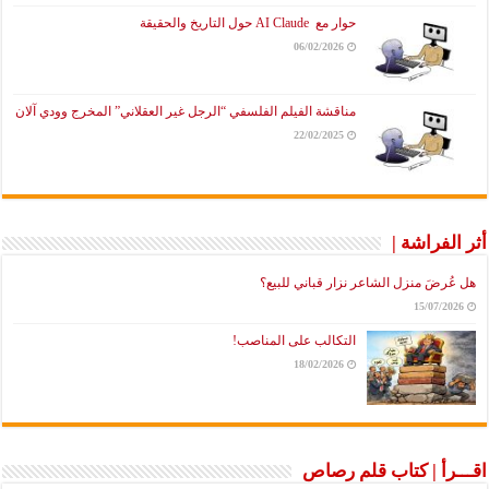
حوار مع AI Claude حول التاريخ والحقيقة
06/02/2026
مناقشة الفيلم الفلسفي “الرجل غير العقلاني” المخرج وودي آلان
22/02/2025
أثر الفراشة |
هل عُرضَ منزل الشاعر نزار قباني للبيع؟
15/07/2026
التكالب على المناصب!
18/02/2026
اقـــرأ | كتاب قلم رصاص