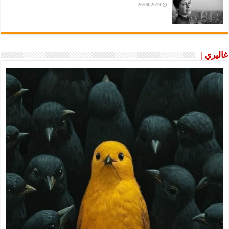
26/08/2019
غاليري |