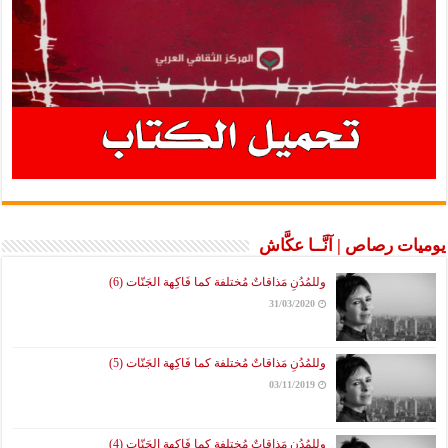
يوميات رصاص | آنَّــا عكَّاش
وللمُدُنِ مَذاقاتٌ مُختلفة كما فَاكِهة الجَنّات (6)
31/03/2020
وللمُدُنِ مَذاقاتٌ مُختلفة كما فَاكِهة الجَنّات (5)
03/11/2019
وللمُدُنِ مَذاقاتٌ مُختلفة كما فَاكِهة الجَنّات (4)