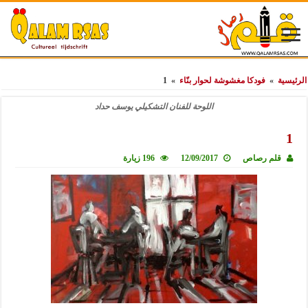
الرئيسية
»
فودكا مغشوشة لحوار بنّاء
»
1
اللوحة للفنان التشكيلي يوسف حداد
1
قلم رصاص
12/09/2017
196 زيارة