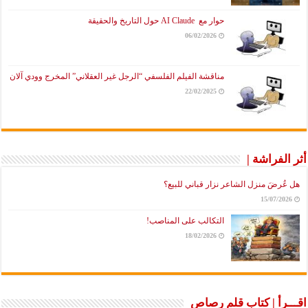
حوار مع AI Claude حول التاريخ والحقيقة
06/02/2026
مناقشة الفيلم الفلسفي “الرجل غير العقلاني” المخرج وودي آلان
22/02/2025
أثر الفراشة |
هل عُرضَ منزل الشاعر نزار قباني للبيع؟
15/07/2026
التكالب على المناصب!
18/02/2026
اقـــرأ | كتاب قلم رصاص