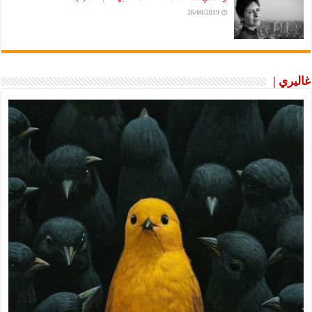
26/08/2019
غاليري |