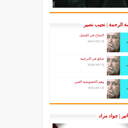
 الرحمة | نجيب نصير
النجاح في الفشل
04/07/2017
ضائع في الترجمة
05/06/2017
وهم الخصوصية الغبي
29/05/2017
تير | جواد مراد