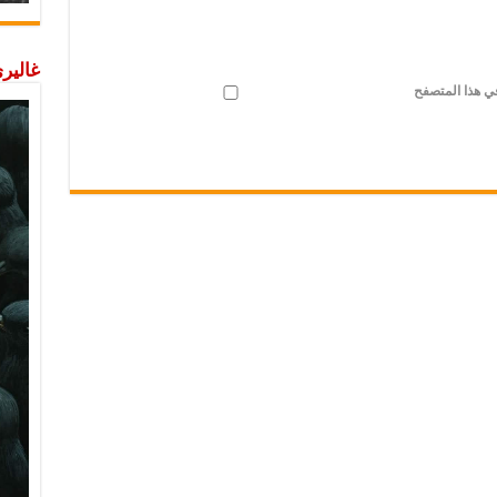
غاليري
في هذا المتصفح