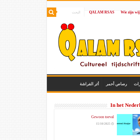
QALAM RSAS
|
رات
رصاص أحمر
أثر الفراشة
In het Neder
Gewoon toeval
15/10/2025