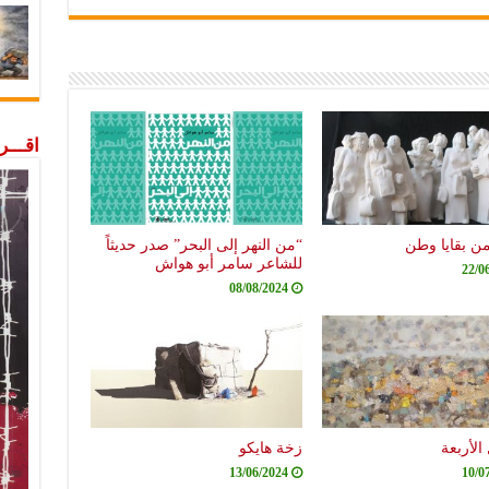
اقـــ
من بقايا وطن
“من النهر إلى البحر” صدر حديثاً
للشاعر سامر أبو هواش
22/0
08/08/2024
الأربعة
زخة هايكو
13/06/2024
10/0