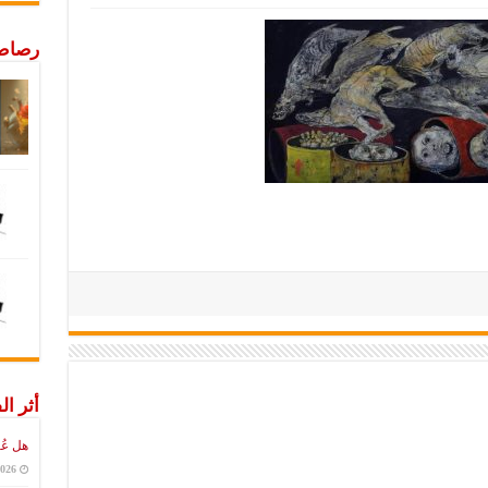
رصاص 
أثر ال
هل عُ
2026