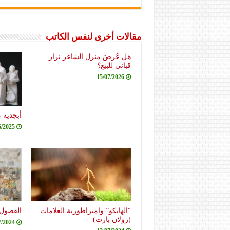
مقالات أخرى لنفس الكاتب
هل عُرضَ منزل الشاعر نزار
قباني للبيع؟
15/07/2026
أبجدية 
6/2025
“الهايكو” وامبراطورية العلامات
الفصول 
(رولان بارت)
7/2024