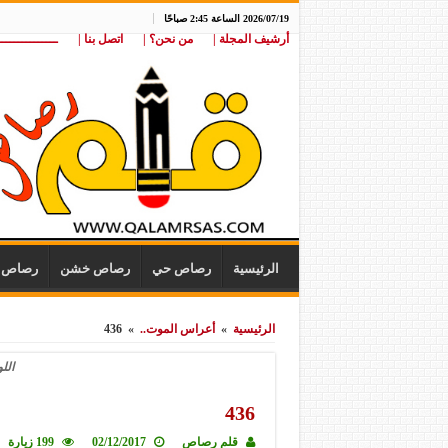
2026/07/19 الساعة 2:45 صباحًا
أرشيف المجلة |
من نحن؟ |
اتصل بنا |
ـــــــــــــــ
الرئيسية
رصاص حي
رصاص خشن
رصاص ن
الرئيسية
»
أعراس الموت..
»
436
الل
436
قلم رصاص
02/12/2017
199 زيارة