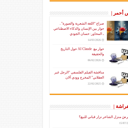
أحمر |
صراع “اللغة الشعرية والصورة”..
حوار بين الإنسان والذكاء الاصطناعي
ـ المحاور: حسان الجودي
14/03/2026
حوار مع AI Claude حول التاريخ
والحقيقة
06/02/2026
مناقشة الفيلم الفلسفي “الرجل غير
العقلاني” المخرج وودي آلان
22/02/2025
فراشة |
رضَ منزل الشاعر نزار قباني للبيع؟
15/07/