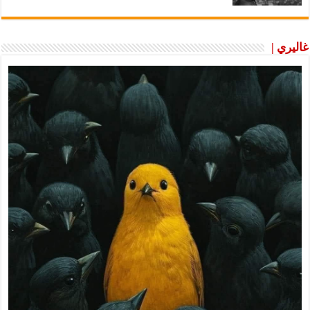
غاليري |