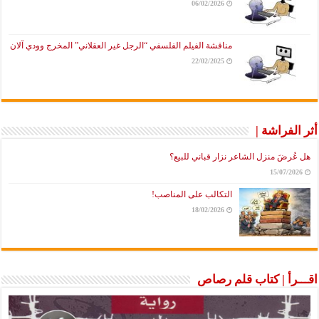
06/02/2026
مناقشة الفيلم الفلسفي “الرجل غير العقلاني” المخرج وودي آلان
22/02/2025
أثر الفراشة |
هل عُرضَ منزل الشاعر نزار قباني للبيع؟
15/07/2026
التكالب على المناصب!
18/02/2026
اقـــرأ | كتاب قلم رصاص