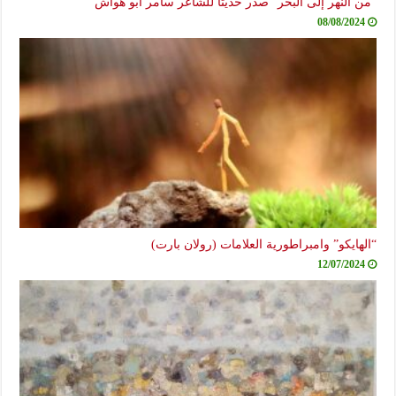
“من النهر إلى البحر” صدر حديثاً للشاعر سامر أبو هواش
08/08/2024
“الهايكو” وامبراطورية العلامات (رولان بارت)
12/07/2024