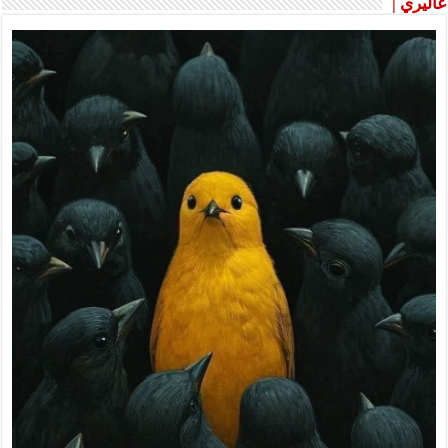
غاليري |