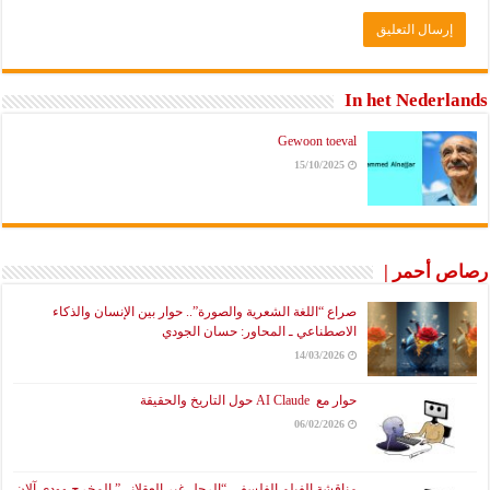
In het Nederlands
Gewoon toeval
15/10/2025
رصاص أحمر |
صراع “اللغة الشعرية والصورة”.. حوار بين الإنسان والذكاء
الاصطناعي ـ المحاور: حسان الجودي
14/03/2026
حوار مع AI Claude حول التاريخ والحقيقة
06/02/2026
مناقشة الفيلم الفلسفي “الرجل غير العقلاني” المخرج وودي آلان