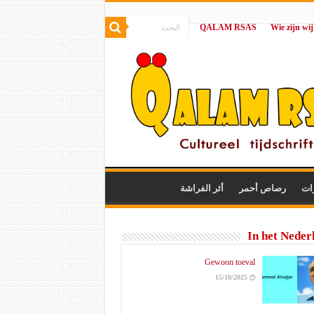
QALAM RSAS
|
ات
رصاص أحمر
أثر الفراشة
In het Neder
Gewoon toeval
15/10/2025