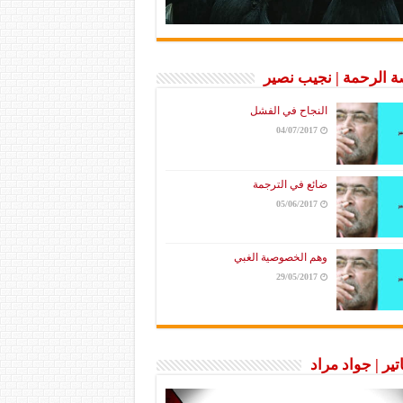
 الرحمة | نجيب نصير
النجاح في الفشل
04/07/2017
ضائع في الترجمة
05/06/2017
وهم الخصوصية الغبي
29/05/2017
تير | جواد مراد