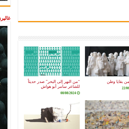
غاليري
من بقايا وطن
“من النهر إلى البحر” صدر حديثاً
للشاعر سامر أبو هواش
22/0
08/08/2024