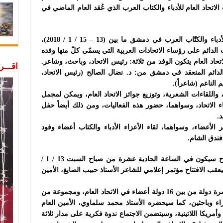
 الاتحاد العام للأدباء والكتاب العرب الذي عُقد العام الماضي في
وينعقد اجتماع المكتب الدائم للاتحاد العام للأدباء والكتّاب العرب في دمشق ما بين (13 – 15 / 1 / 2018)،
لدائم على رؤساء الاتحادات العربية التي يسمّي كلّ منها وفده
حاد العام يتكون الوفد من ثلاثة: رئيس الاتحاد، وباحث، وشاعر.
اقـــ
الدائم المنعقد في دمشق من: د. نضال الصالح (رئيس الاتحاد،
م الناعم (شاعراً).
، واللقاءات الشعرية، وتوزيع جوائز الاتحاد العام، ويمكن لمجمل
اء الاتحاد، وسواهما، حضور هذه الفعاليات، ومن ذلك أيضاً حفل
د.
 الأعضاء، وسواهما، لقاء الأعزاء الأدباء والكتاب أعضاء وفود
 فندق الشام.
وأعلن اتحاد سورية للكتاب العرب أن الافتتاح سيكون في الساعة الحادية عشرة من صباح السبت 13 / 1 /
يعقب الافتتاح مؤتمر إعلامي للشاعر الأستاذ حبيب الصايغ، الأمين
ومن المقرر أن تحضر اجتماع دمشق أربع عشرة دولة من بين 16 دولة أعضاء في الاتحاد العام، ومجموعة من
باء وشعراء وباحثين، كما سيحضره الأستاذ محمد سلماوي، الأمين العام
ا وأمريكا اللاتينية، وسيتضمن الاجتماع ندوة فكرية على مدار ثلاثة