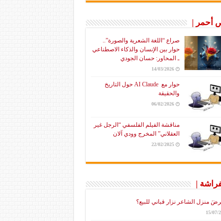
أحمر |
صراع “اللغة الشعرية والصورة”..
حوار بين الإنسان والذكاء الاصطناعي
ـ المحاور: حسان الجودي
14/03/2026
حوار مع AI Claude حول التاريخ
والحقيقة
06/02/2026
مناقشة الفيلم الفلسفي “الرجل غير
العقلاني” المخرج وودي آلان
22/02/2025
فراشة |
رضَ منزل الشاعر نزار قباني للبيع؟
15/07/