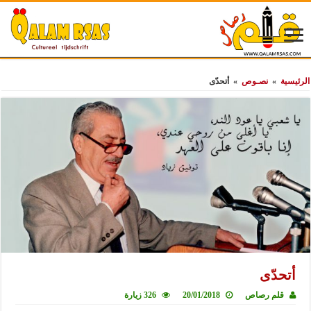
الرئيسية
»
نصـوص
»
أتحدّى
أتحدّى
قلم رصاص
20/01/2018
326 زيارة