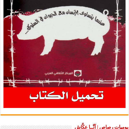
يوميات رصاص | آنَّــا عكَّاش