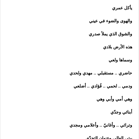
يأكل عمري
والهوى والضوء في عيني
والشوق الذي يملأ صدري
هذه الأرض بلادي
وسماها ولعي
حاضري .. مستقبلي .. مهدي ولحدي
ودمي .. لحمي .. فُؤادي .. أضلعي
وهي أمي وأبي وهي
أبنائي وجدّي
وتراثي .. وأغانيّ .. وأعلامي ومجدي
بيتي العالي وعنوان التحدّي