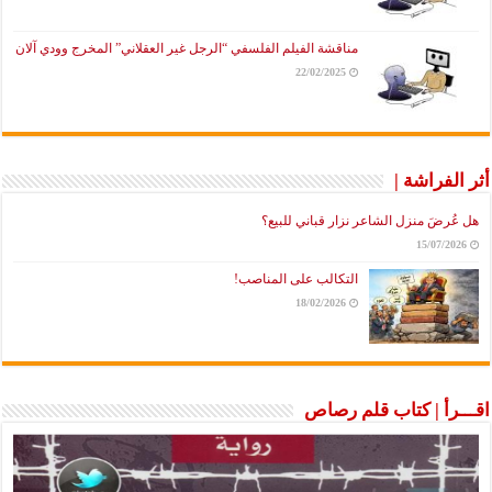
مناقشة الفيلم الفلسفي “الرجل غير العقلاني” المخرج وودي آلان
22/02/2025
أثر الفراشة |
هل عُرضَ منزل الشاعر نزار قباني للبيع؟
15/07/2026
التكالب على المناصب!
18/02/2026
اقـــرأ | كتاب قلم رصاص