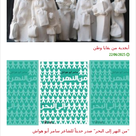
أبجدية من بقايا وطن
22/06/2025
“من النهر إلى البحر” صدر حديثاً للشاعر سامر أبو هواش