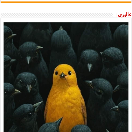
غاليري |