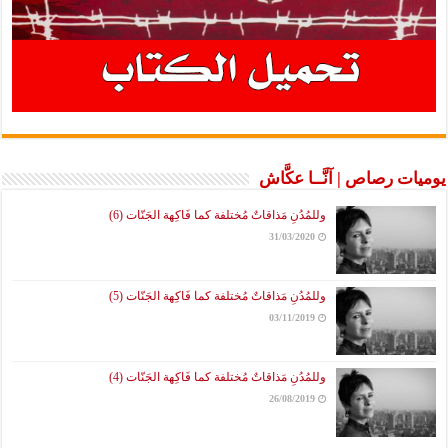
يوميات رصاص | آنَّــا عكَّاش
وللمُدُنِ مَذاقاتٌ مُختلفة كما فَاكِهة الجَنّات (6)
31/03/2020
وللمُدُنِ مَذاقاتٌ مُختلفة كما فَاكِهة الجَنّات (5)
03/11/2019
وللمُدُنِ مَذاقاتٌ مُختلفة كما فَاكِهة الجَنّات (4)
26/08/2019