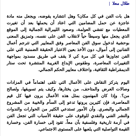
طلال معلا |
هل بات الفن في كل مكان؟ وهل انتشاره يقوضه، ويجعل منه مادة
عاجزة عن حمل المضامين التي اعتاد أن يحملها بعد أن تغيرت
المعطيات مع تفشي العولمة، وصعود الليبرالية الجمالية إلى الموقع
الذي يجعل منها وسيطاً حياً لانقلاب الفن على نفسه، وتمزيق المعنى
بوحشية لدخول سوق الفن المعاصر وفق المعايير التي تترجم أعمال
الفنانين إلى أموال، دون الأخذ بعين الاعتبار الحقيقة الضمنية التي على
الفن تجاوزها في كل مرة كي لا يقف في طريق مسدود بمواجهة
التغييرات المعاصرة، وطقوس الإبداع الغريبة المنتشرة تحت ستار
الديمقراطية الثقافية، واختلاف معايير الحكم الجمالي
.
اليوم يتركز النقاش على الأعمال التي تلقى اهتماماً في المزادات
وصالات العرض والمتاحف، من يختارها، وكيف يتم تسويقها، ولصالح
من؟. وإذا كان المهتمون بمثل هذه الأعمال يرون فيها كل قيم
المعاصرة، فإن كثيرين يرونها تدعو إلى السأم والخيبة من المشروع
الجمالي والبصري. وأن الأمور تستدعي الكثير من الحوارات والندوات
والنشر الفني والنقدي للوقوف على حقيقة الأسباب التي تجعل الفن
في أزمة تاريخية وفلسفية بآن معاً، تقود إلى خسارة الفن، وخسارة
القيمة التواصلية التي يلعبها على المستوى الاجتماعي
.