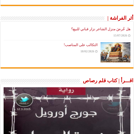
أثر الفراشة |
هل عُرضَ منزل الشاعر نزار قباني للبيع؟
15/07/2026
التكالب على المناصب!
18/02/2026
اقـــرأ | كتاب قلم رصاص