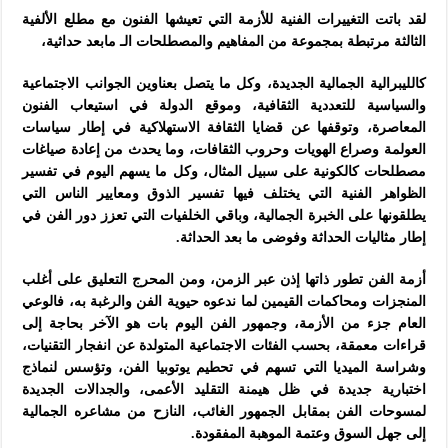
لقد باتت التغييرات الفنية للأزمة التي تعيشها الفنون مع مطلع الألفية
الثالثة مرتبطة بمجموعة من المفاهيم والمصطلحات الـ مابعد حداثية،
كالليبرالية الجمالية الجديدة، وكل ما يتصل بعناوين
الجوانب الاجتماعية
والسياسية للتعددية الثقافية، وموقع الدولة في استيعاب الفنون
المعاصرة، وتوقفها عن قضايا الثقافة الاستهلاكية في إطار سياسات
العولمة وصراع الهويات وحروب الثقافات، وما يحدث من إعادة صياغات
مصطلحات كالكونية على سبيل المثال، وكل ما يسهم اليوم في تفسير
الظواهر الفنية التي يختلف فيها تفسير الذوق ومعايير الناس التي
يطلقونها على الخبرة الجمالية، وباقي الخلفيات التي تعزز دور الفن في
إطار مثاليات الحداثة وفوضى ما بعد الحداثة.
أزمة الفن تطور ذاتها إذن عبر الزمن، ومن المحرج التعليق على أغلب
المنجزات ومحاكمات القيمين لما ندعوه حيوية الفن والرغبة به، فالوعي
العام جزء من الأزمة، وجمهور الفن اليوم بات هو الآخر بحاجة إلى
قراءات معمقة، بحسب الفئات الاجتماعية المتولدة عن انفجار التقنيات،
وشراسة الميديا التي تسهم في تحطيم يوتوبيا الفن، وتؤسس لنماذج
اختبارية جديدة في ظل هيمنة التقليد الأعمى، والجدالات الجديدة
لمسوحات الفن بمقابل الجمهور الغائب، النازح من مشاعره الجمالية
إلى جهل السوق وعتمة الموهبة المفقودة
.