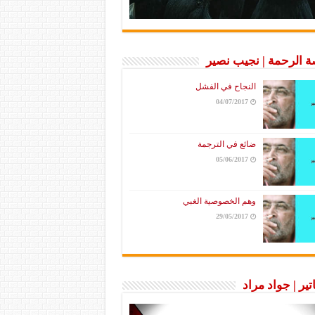
 الرحمة | نجيب نصير
النجاح في الفشل
04/07/2017
ضائع في الترجمة
05/06/2017
وهم الخصوصية الغبي
29/05/2017
تير | جواد مراد