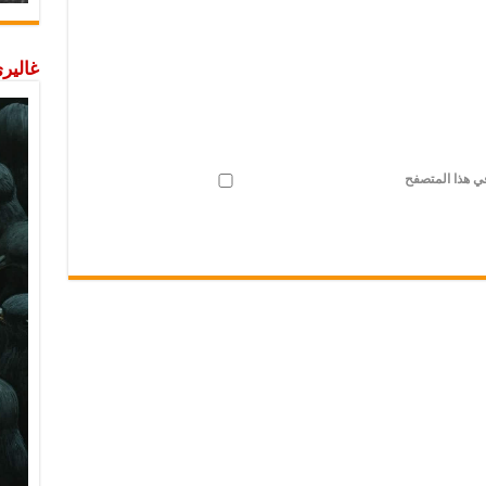
غاليري
في هذا المتصفح