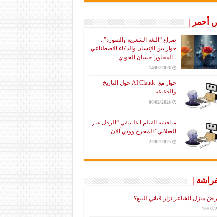
أحمر |
صراع “اللغة الشعرية والصورة”..
حوار بين الإنسان والذكاء الاصطناعي
ـ المحاور: حسان الجودي
14/03/2026
حوار مع AI Claude حول التاريخ
والحقيقة
06/02/2026
مناقشة الفيلم الفلسفي “الرجل غير
العقلاني” المخرج وودي آلان
22/02/2025
فراشة |
رضَ منزل الشاعر نزار قباني للبيع؟
15/07/