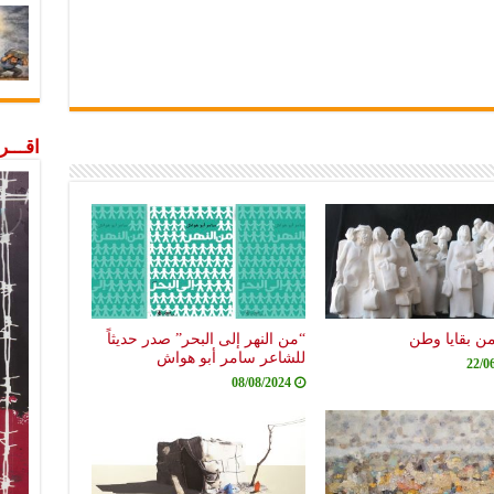
اقـــ
من بقايا وطن
“من النهر إلى البحر” صدر حديثاً
للشاعر سامر أبو هواش
22/0
08/08/2024