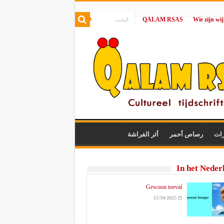
QALAM RSAS
|
رات
رصاص أحمر
أثر الفراشة
In het Neder
Gewoon toeval
15/10/2025