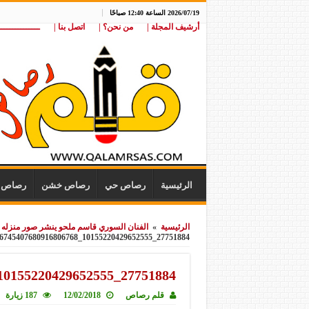
2026/07/19 الساعة 12:40 صباحًا
أرشيف المجلة |
من نحن؟ |
اتصل بنا |
ـــــــــــــــ
الرئيسية
رصاص حي
رصاص خشن
رصاص ن
الرئيسية
»
الفنان السوري قاسم ملحو ينشر صور منزله 
27751884_10155220429652555_6745407680916806768_n
27751884_10155220429652555_6745407680916806768_n
قلم رصاص
12/02/2018
187 زيارة