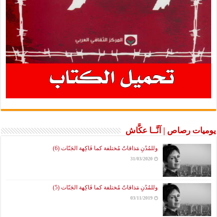
ات رصاص | آنَّــا عكَّاش
وللمُدُنِ مَذاقاتٌ مُختلفة كما فَاكِهة الجَنّات (6)
31/03/2020
وللمُدُنِ مَذاقاتٌ مُختلفة كما فَاكِهة الجَنّات (5)
03/11/2019