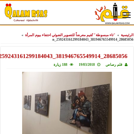
سية
»
"تاء مبسوطة" تُقيم معرضاً للتصوير الضوئي احتفاء بيوم المرأة
»
28685056_38194676554991
28685056_381946765549914_259243161299184043
قلم رصاص
19/03/2018
188 زيارة