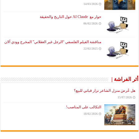
14/03/2026
حوار مع AI Claude حول التاريخ والحقيقة
06/02/2026
مناقشة الفيلم الفلسفي “الرجل غير العقلاني” المخرج وودي آلان
22/02/2025
الفراشة |
عُرضَ منزل الشاعر نزار قباني للبيع؟
15/07/202
التكالب على المناصب!
18/02/2026