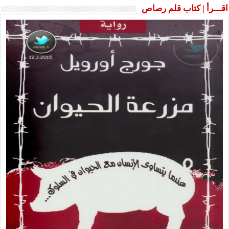
ـرأ | كتاب قلم رصاص