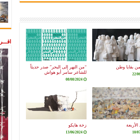
اقـــ
من بقايا وطن
“من النهر إلى البحر” صدر حديثاً
للشاعر سامر أبو هواش
22/0
08/08/2024
الأربعة
زخة هايكو
13/06/2024
10/0