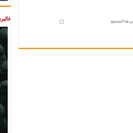
غاليري
في هذا المتصفح