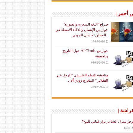
أحمر |
صراع “اللغة الشعرية والصورة”..
حوار بين الإنسان والذكاء الاصطناعي
ـ المحاور: حسان الجودي
14/03/2026
حوار مع AI Claude حول التاريخ
والحقيقة
06/02/2026
مناقشة الفيلم الفلسفي “الرجل غير
العقلاني” المخرج وودي آلان
22/02/2025
فراشة |
رضَ منزل الشاعر نزار قباني للبيع؟
15/07/