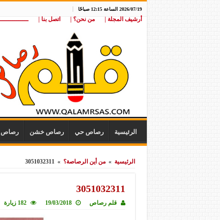
2026/07/19 الساعة 12:15 صباحًا
أرشيف المجلة |
من نحن؟ |
اتصل بنا |
ـــــــــــــــ
الرئيسية
رصاص حي
رصاص خشن
رصاص ن
الرئيسية
»
من أين الرصاصة؟
»
3051032311
3051032311
قلم رصاص
19/03/2018
182 زيارة