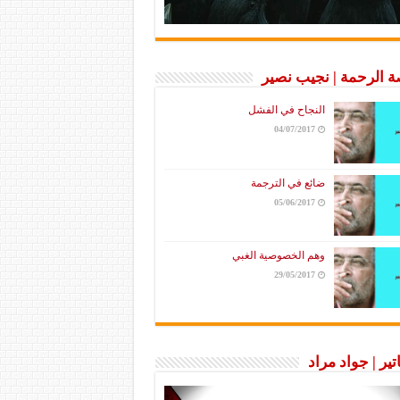
 الرحمة | نجيب نصير
النجاح في الفشل
04/07/2017
ضائع في الترجمة
05/06/2017
وهم الخصوصية الغبي
29/05/2017
تير | جواد مراد