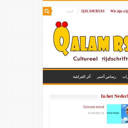
QALAM RSAS
|
رات
رصاص أحمر
أثر الفراشة
In het Neder
Gewoon toeval
15/10/2025