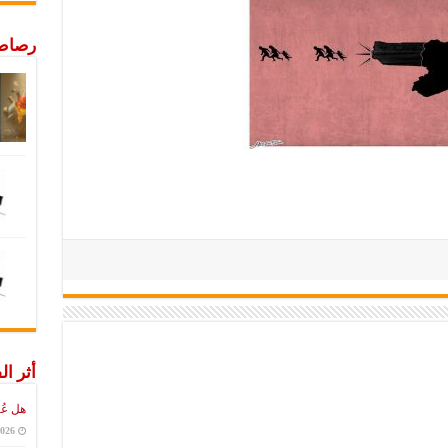
رصاص 
أثر ال
هل عُ
2026