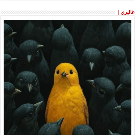
غاليري |