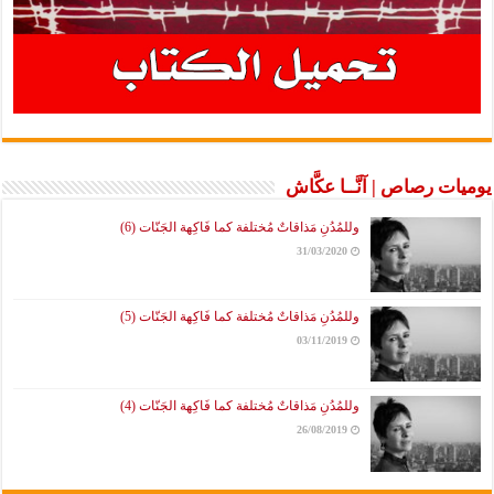
يوميات رصاص | آنَّــا عكَّاش
وللمُدُنِ مَذاقاتٌ مُختلفة كما فَاكِهة الجَنّات (6)
31/03/2020
وللمُدُنِ مَذاقاتٌ مُختلفة كما فَاكِهة الجَنّات (5)
03/11/2019
وللمُدُنِ مَذاقاتٌ مُختلفة كما فَاكِهة الجَنّات (4)
26/08/2019