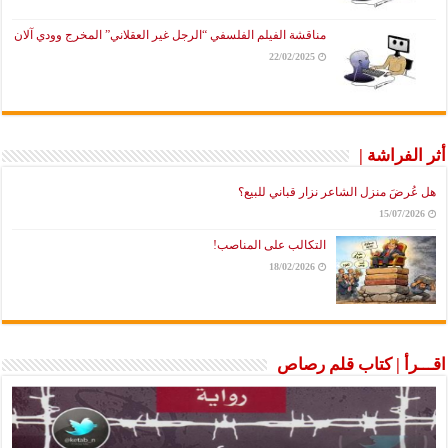
مناقشة الفيلم الفلسفي “الرجل غير العقلاني” المخرج وودي آلان
22/02/2025
أثر الفراشة |
هل عُرضَ منزل الشاعر نزار قباني للبيع؟
15/07/2026
التكالب على المناصب!
18/02/2026
اقـــرأ | كتاب قلم رصاص