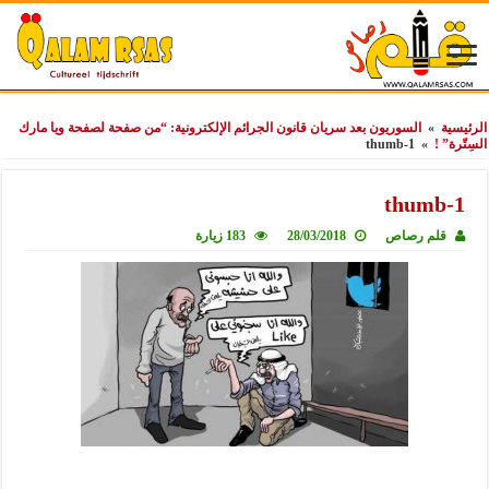
الرئيسية
»
السوريون بعد سريان قانون الجرائم الإلكترونية: “من صفحة لصفحة ويا مارك
السِتّرة” !
»
thumb-1
thumb-1
قلم رصاص
28/03/2018
183 زيارة