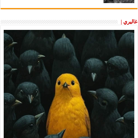
غاليري |