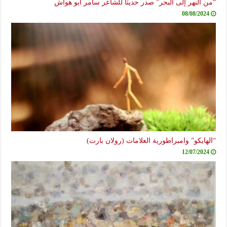
“من النهر إلى البحر” صدر حديثاً للشاعر سامر أبو هواش
08/08/2024
“الهايكو” وامبراطورية العلامات (رولان بارت)
12/07/2024