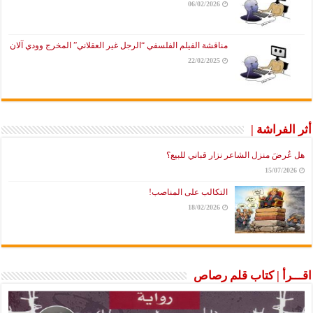
06/02/2026
مناقشة الفيلم الفلسفي “الرجل غير العقلاني” المخرج وودي آلان
22/02/2025
أثر الفراشة |
هل عُرضَ منزل الشاعر نزار قباني للبيع؟
15/07/2026
التكالب على المناصب!
18/02/2026
اقـــرأ | كتاب قلم رصاص