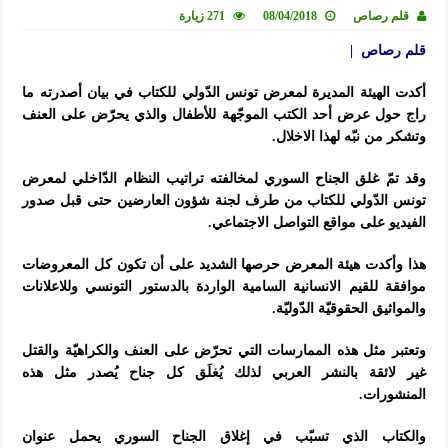
قلم رصاص
08/04/2018
271 زيارة
قلم رصاص |
أكدت الهيئة المديرة لمعرض تونس الدّولي للكتاب في بيان أصدرته ما
راج حول عرض أحد الكتب الموجّهة للأطفال والذي يحرّض على العنف
وتشكر من نبّه لهذا الاخلال.
وقد تمّ غلق الجناح السوري لمخالفته تراتيب النظام الدّاخلي لمعرض
تونس الدّولي للكتاب من طرف لجنة شؤون العارضين حتى قبل صدور
الفيديو على مواقع التواصل الاجتماعي.
هذا وأكدت هيئة المعرض حرصها الشديد على أن تكون كل المعروضات
موافقة للقيم الانسانية السامية الواردة بالدستور التونسي وللاعلانات
والمواثيق الحقوقيّة الدّوليّة.
وتعتبر مثل هذه الممارسات التي تحرّض على العنف والكراهيّة والقتل
غير لائقة بالنشر العربي لذلك يُغلَق كل جناح يُصدر مثل هذه
المنشورات.
والكتاب الذي تسبّب في إغلاق الجناح السوري يحمل عنوان