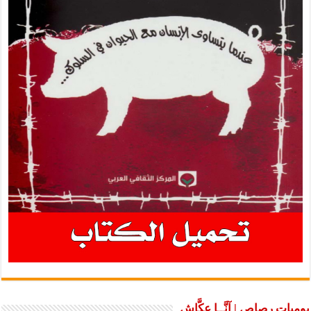
يوميات رصاص | آنَّــا عكَّاش