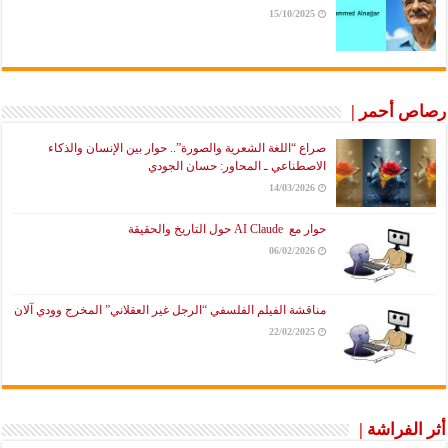
15/10/2025
رصاص أحمر |
صراع “اللغة الشعرية والصورة”.. حوار بين الإنسان والذكاء
الاصطناعي ـ المحاور: حسان الجودي
14/03/2026
حوار مع AI Claude حول التاريخ والحقيقة
06/02/2026
مناقشة الفيلم الفلسفي “الرجل غير العقلاني” المخرج وودي آلان
22/02/2025
أثر الفراشة |