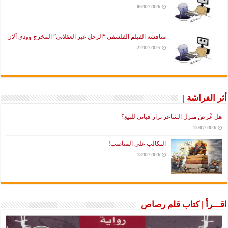
06/02/2026
مناقشة الفيلم الفلسفي “الرجل غير العقلاني” المخرج وودي آلان
22/02/2025
أثر الفراشة |
هل عُرضَ منزل الشاعر نزار قباني للبيع؟
15/07/2026
التكالب على المناصب!
18/02/2026
اقـــرأ | كتاب قلم رصاص