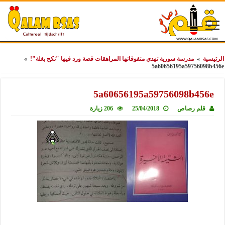
الرئيسية
»
مدرسة سورية تهدي متفوقاتها المراهقات قصة ورد فيها "نكح بغلة"!
»
5a60656195a59756098b456e
5a60656195a59756098b456e
قلم رصاص
25/04/2018
206 زيارة