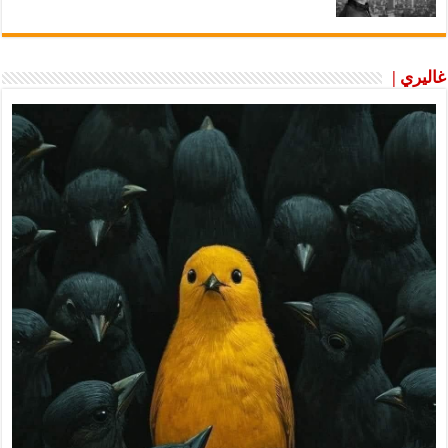
غاليري |