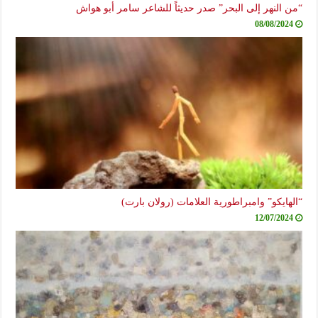
“من النهر إلى البحر” صدر حديثاً للشاعر سامر أبو هواش
08/08/2024
“الهايكو” وامبراطورية العلامات (رولان بارت)
12/07/2024