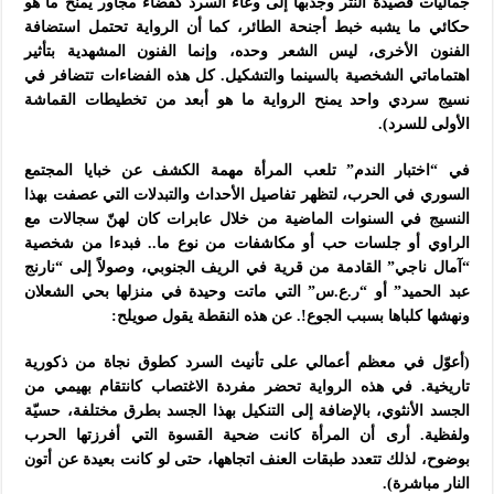
جماليات قصيدة النثر وجذبها إلى وعاء السرد كفضاء مجاور يمنح ما هو
حكائي ما يشبه خبط أجنحة الطائر، كما أن الرواية تحتمل استضافة
الفنون الأخرى، ليس الشعر وحده، وإنما الفنون المشهدية بتأثير
اهتماماتي الشخصية بالسينما والتشكيل. كل هذه الفضاءات تتضافر في
نسيج سردي واحد يمنح الرواية ما هو أبعد من تخطيطات القماشة
الأولى للسرد).
في “اختبار الندم” تلعب المرأة مهمة الكشف عن خبايا المجتمع
السوري في الحرب، لتظهر تفاصيل الأحداث والتبدلات التي عصفت بهذا
النسيج في السنوات الماضية من خلال عابرات كان لهنّ سجالات مع
الراوي أو جلسات حب أو مكاشفات من نوع ما.. فبدءا من شخصية
“آمال ناجي” القادمة من قرية في الريف الجنوبي، وصولاً إلى “نارنج
عبد الحميد” أو “ر.ع.س” التي ماتت وحيدة في منزلها بحي الشعلان
ونهشها كلباها بسبب الجوع!. عن هذه النقطة يقول صويلح:
(أعوّل في معظم أعمالي على تأنيث السرد كطوق نجاة من ذكورية
تاريخية. في هذه الرواية تحضر مفردة الاغتصاب كانتقام بهيمي من
الجسد الأنثوي، بالإضافة إلى التنكيل بهذا الجسد بطرق مختلفة، حسيّة
ولفظية. أرى أن المرأة كانت ضحية القسوة التي أفرزتها الحرب
بوضوح، لذلك تتعدد طبقات العنف اتجاهها، حتى لو كانت بعيدة عن أتون
النار مباشرة).