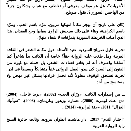
الأخريات”، هل هو موقف معرفي أو تعاطف مع شباب يشكلون جزءاً
من الهاجس السوري؟. يقول صويلح:
(كان على نارنج أن تهجر مكاناً انتهكها مرتين، مرّة باسم الحب، ومرّة
باسم الكراهية، وبناء على ذلك سيعيش الراوي بغيابها وجع الفقدان، هذا
الذي أصاب الخريطة السورية بتمزّقات لا شفاء منها).
تجربة خليل صويلح السردية، تعيد الأسئلة حول مكانة الشعر في الثقافة
العربية وهل طغت عليه الرواية حقاً؟ خاصة أن الكاتب بدأ شاعراً كما
أسلفنا واعترف أنه لم يغادر فضاءات الشعر، بل حمله مع غيره من
الفنون إلى السرد كي يبدو العمل الروائي غنياً متشابكاً وبسيطاً في آن..
تجربة تستحق الوقوف مطولاً لأنه تحمل فرادتها بشكل غير مهجن ولا
مستنسخ من أحد..
ــ من إصدارات الكاتب: «ورّاق الحب» (2002)، «بريد عاجل» (2004)
«دع عنك لومي» (2006)، «سارة وزهور وناريمان» (2008)، “سيأتيك
الغزال” 2011، «جنةالبرابرة» (2014)..
“اختبار الندم” 2017. دار هاشيت انطوان بيروت. ونالت جائزة الشيخ
زايد للرواية العربية.