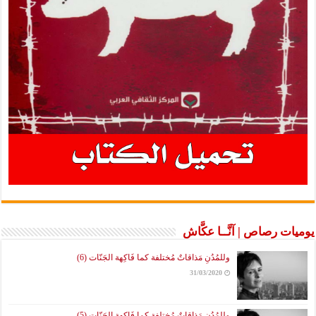
يوميات رصاص | آنَّــا عكَّاش
وللمُدُنِ مَذاقاتٌ مُختلفة كما فَاكِهة الجَنّات (6)
31/03/2020
وللمُدُنِ مَذاقاتٌ مُختلفة كما فَاكِهة الجَنّات (5)