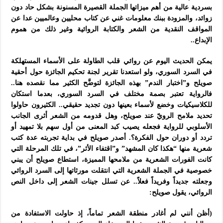
بسردية عالية من أهم ميزاتها الجملة القصيرة المسنونة بشكل حاد دون
زوائد، والمزودة ببنك معلومات غني عن كتاب محليين وعالميين عدا عن
المواقف النقدية من الشعر والكتابة الروائية وغير ذلك من هموم
الإبداع..
يمكن الحديث اليوم عن روائي قلب الطاولة على الأسماء المستهلكة
في السرد السوري، ولو استعدنا تقرير لجنة تحكيم الجائزة حول أحقية
صويلح و”اختبار الندم” بهذه الجائزة لتوضَّح الكثير مما نقصده هنا..
فالرواية تعتبر بصمة مختلف في السرد السوري، بعدما استكان
للكلاسيكيات وخضع لأسماء بعينها دون تجديد حقيقي.. الكثيرون حاولوا
تحديد ملامح الرويّ عند صويلح، وهل قدومه من الشعر أثرى الجانب
الأسلوبي للرواية فجعله يصيب كبد المعنى من أول سهم بلا تمهيد أو
تردد أو دوران حول الفكرة؟. أصدر صويلح في بداية تجربته عدة كتب
شعرية منها “هكذا كان المشهد” و”اقتفاء الأثر”، في تلك المرحلة التي
كانت الفورات الشعرية من ملامحها المميزة، استطاع صويلح أن يبني
خصوصية في الجملة الشعرية التي انتقلت مورثاتها إلى السرد الروائي
وجعلته جديداً وفريداً فعلاً.. عن تسلل جينات الشعر إلى داخل النص
الروائي، يقول صويلح:
(أظن أنني لم أغادر منطقة الشعر تماماً، إذ حاولت الاستفادة من