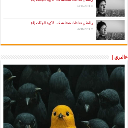
03/11/2019
وللمُدُنِ مَذاقاتٌ مُختلفة كما فَاكِهة الجَنّات (4)
26/08/2019
غاليري |