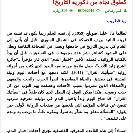
كطوق نجاة من ذكورية التاريخ!
قلم رصاص
08/06/2018
314 زيارة
زيد قطريب |
لطالما قال خليل صويلح (1959)، إن نصه الحلم ربما يكون قد نسيه في
قريته النائية بريف الحسكة في الشمال السوري، قبل أن يأتي إلى
الشام كي يدرس التاريخ في جامعتها ويعمل في الصحافة الثقافية ويطل
على المشهد كشاعر نشر عدة مجموعات في التسعينيات قبل أن يبدأ
بالكتابة الروائية.. فعمله الأخير “اختبار الندم” الذي فاز مؤخراً بـ”جائزة
الشيخ زايد للأدب”، حمل ملامح من ماضيه البعيد الذي كتب من أجوائه
رواية “سيأتيك الغزال” (2011)، لكنه دمجها مع أحداث اليوم وبيئة
المدينة في دمشق والحياة المعاصرة، لنقرأ الحرب والحب والمقهى
والأصدقاء الذين تشردوا بسبب الأحداث وعصفت بهم النوب من كل
حدب وصوب.. هكذا يمكن القول إن البطل الذي كان طفلاً في “سيأتيك
الغزال” قد شاخ اليوم وبدأ باختبار الندم في توليفة معرفية سردية
تفصح عن قناعات المؤلف التي يلخصها من صفحات الرواية الأولى حين
يقول: “المسألة تتعلق بما نفكّر به سراً، وننكره علناً، ما نرغب به ونندم
على تنفيذه..”..
استناداً إلى هذه القاعدة المعرفية الفلسفية تجري أحداث اختبار الندم،