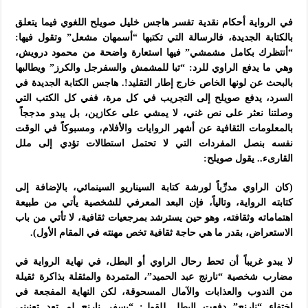
في الرواية أحكام نقدية تفسر هاجس خليل صويلح اللغوي فيما يتعلق
بالكتابة الجديدة، فالرسالة التي تكتبها “أسمهان مشعل” وتقول فيها:
“أنتظرك بكامل مشمشي” فيها استعارة واضحة من محمود درويش،
وهي ما يدفع الراوي للرد: “تبا للمشمش والسفرجل والكرز” ويطالبها
بالبحث عن لونها الخاص خارج إطار التقليد!. هاجس الكتابة الجديدة في
السرد، يدفع صويلح إلى التجريب في كل مرة، ففي كل الكتب التي
وصلتنا نعثر على نص غني، لا يمشي على عكازين، بل يبدو مدججاً
بالمعلومات الثقافية عن أشهر الروايات والأفلام، ومسبوكاً في الوقت
نفسه بنصل المفردات التي لا تحتمل استطالات تؤدي إلى ملل
القارىء.. يقول صويلح:
(كان الراوي مدرِّباً لورشة كتابة السيناريو السينمائي، بالإضافة إلى
كتابته الرواية، وتالياً، فإن البعد المعرفي للشخصية يأتي من طبيعة
اهتماماته وثقافته، وهو حين يسترشد بمرجعيات ثقافية، لا تأتي من باب
الاستعراض، بقدر ما هي حاجة ثقافية تخص مهنته في المقام الأول).
لا يبدو غريباً أن تحط رحال الراوي أو البطل، في نهاية الرواية في
مضارب شخصية “نارنج عبد الحميد”، المتمردة والمثقلة بذاكرة ثقيلة
من الندوب والعذابات والآمال المسحوقة، لكن النهاية المفجعة في
اختفاء “نارنج” دفعت البطل للقول: “بسفر نارنج لم تعد تعنيني