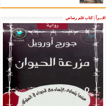
اقـــرأ | كتاب قلم رصاص