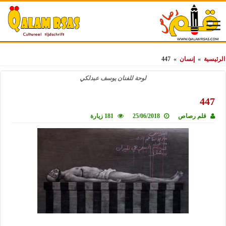
الرئيسية
»
إنسان
»
447
لوحة للفنان يوسف عبدلكي
447
قلم رصاص
25/06/2018
181 زيارة