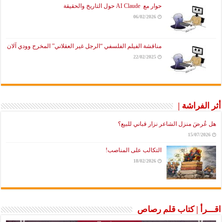
حوار مع AI Claude حول التاريخ والحقيقة
06/02/2026
مناقشة الفيلم الفلسفي “الرجل غير العقلاني” المخرج وودي آلان
22/02/2025
أثر الفراشة |
هل عُرضَ منزل الشاعر نزار قباني للبيع؟
15/07/2026
التكالب على المناصب!
18/02/2026
اقـــرأ | كتاب قلم رصاص