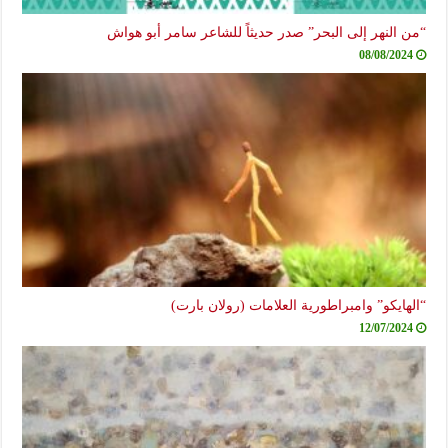
“من النهر إلى البحر” صدر حديثاً للشاعر سامر أبو هواش
08/08/2024
“الهايكو” وامبراطورية العلامات (رولان بارت)
12/07/2024