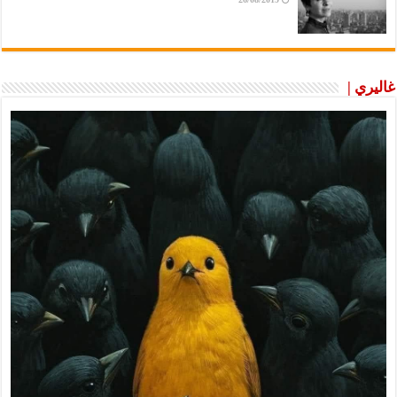
غاليري |