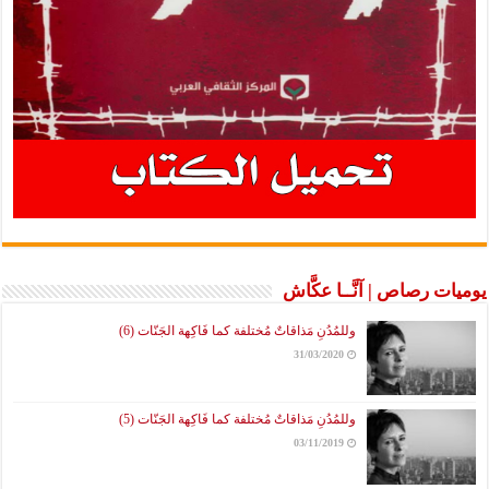
يوميات رصاص | آنَّــا عكَّاش
وللمُدُنِ مَذاقاتٌ مُختلفة كما فَاكِهة الجَنّات (6)
31/03/2020
وللمُدُنِ مَذاقاتٌ مُختلفة كما فَاكِهة الجَنّات (5)
03/11/2019