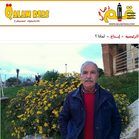
الرئيسية
»
إبــداع
»
لماذا ؟