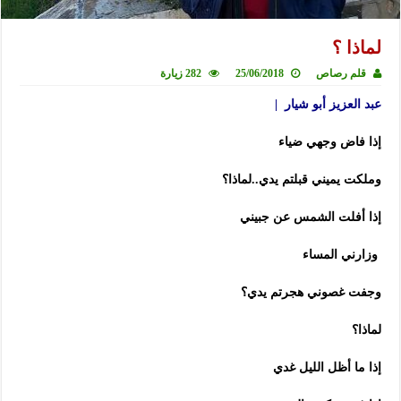
لماذا ؟
قلم رصاص
25/06/2018
282 زيارة
عبد العزيز أبو شيار |
إذا فاض وجهي ضياء
وملكت يميني قبلتم يدي..لماذا؟
إذا أفلت الشمس عن جبيني
وزارني المساء
وجفت غصوني هجرتم يدي؟
لماذا؟
إذا ما أظل الليل غدي