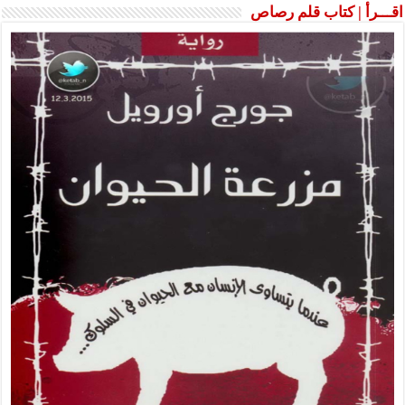
اقـــرأ | كتاب قلم رصاص