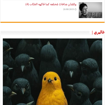
وللمُدُنِ مَذاقاتٌ مُختلفة كما فَاكِهة الجَنّات (4)
26/08/2019
غاليري |