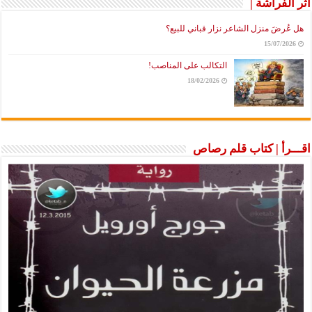
أثر الفراشة |
هل عُرضَ منزل الشاعر نزار قباني للبيع؟
15/07/2026
التكالب على المناصب!
18/02/2026
اقـــرأ | كتاب قلم رصاص