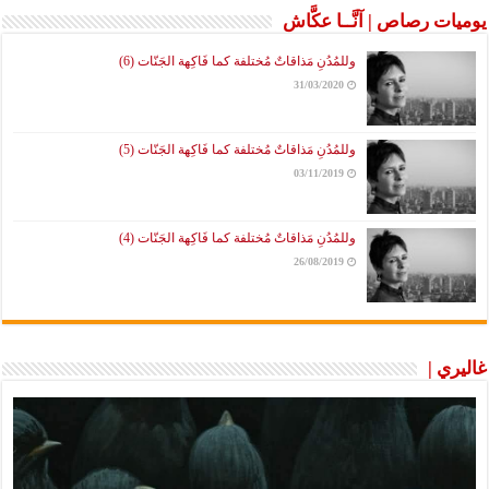
يوميات رصاص | آنَّــا عكَّاش
وللمُدُنِ مَذاقاتٌ مُختلفة كما فَاكِهة الجَنّات (6)
31/03/2020
وللمُدُنِ مَذاقاتٌ مُختلفة كما فَاكِهة الجَنّات (5)
03/11/2019
وللمُدُنِ مَذاقاتٌ مُختلفة كما فَاكِهة الجَنّات (4)
26/08/2019
غاليري |