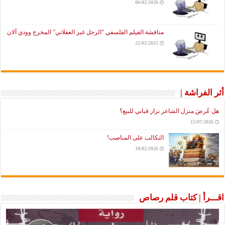
06/02/2026
مناقشة الفيلم الفلسفي “الرجل غير العقلاني” المخرج وودي آلان
22/02/2025
أثر الفراشة |
هل عُرضَ منزل الشاعر نزار قباني للبيع؟
15/07/2026
التكالب على المناصب!
18/02/2026
اقـــرأ | كتاب قلم رصاص