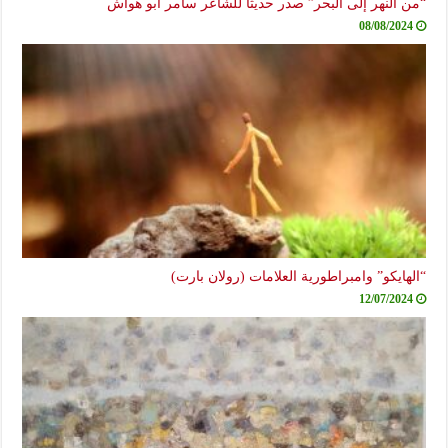
“من النهر إلى البحر” صدر حديثاً للشاعر سامر أبو هواش
08/08/2024
“الهايكو” وامبراطورية العلامات (رولان بارت)
12/07/2024