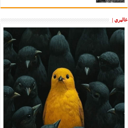
غاليري |