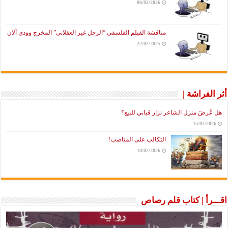
06/02/2026
مناقشة الفيلم الفلسفي “الرجل غير العقلاني” المخرج وودي آلان
22/02/2025
أثر الفراشة |
هل عُرضَ منزل الشاعر نزار قباني للبيع؟
15/07/2026
التكالب على المناصب!
18/02/2026
اقـــرأ | كتاب قلم رصاص