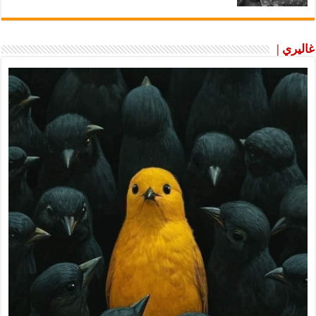
غاليري |