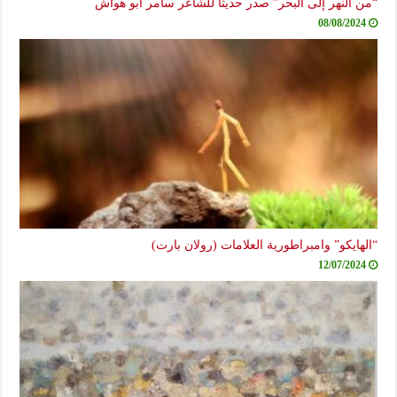
“من النهر إلى البحر” صدر حديثاً للشاعر سامر أبو هواش
08/08/2024
“الهايكو” وامبراطورية العلامات (رولان بارت)
12/07/2024