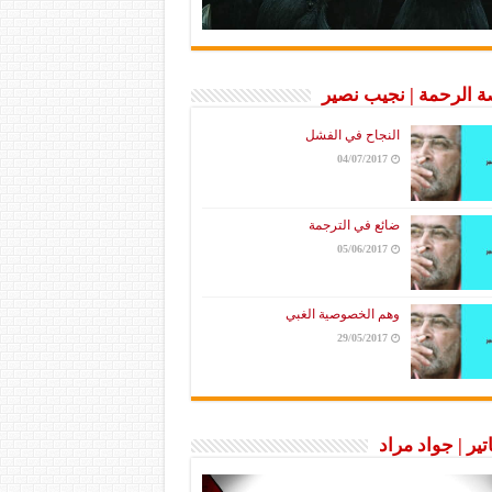
 الرحمة | نجيب نصير
النجاح في الفشل
04/07/2017
ضائع في الترجمة
05/06/2017
وهم الخصوصية الغبي
29/05/2017
تير | جواد مراد