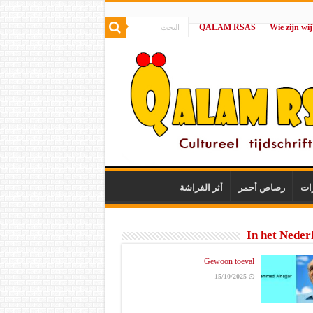
QALAM RSAS
|
ات
رصاص أحمر
أثر الفراشة
In het Neder
Gewoon toeval
15/10/2025