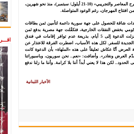
للمشاركة في «مهرجان القاهرة الدولي للمسرح المعاصر والتجريبي» (10-21 أيلول/ سبتمبر)، منذ نحو شهرين،
ن افتتاح المهرجان، رغم الوعود المتواصلة.
بدات شاقة للحصول على جهة سورية داعمة لتأمين ثمن بطاقات
ومي بخفض النفقات الخارجية، فتكفّلت جهة مصرية بدفع ثمن
البطاقات. لكن المشكلة لم تنته هنا، إذ اختزلت الدعوة إلى 5 أيام، بذريعة عدم توافر إقامات في فندق
اقـــ
 الجديدة للسفر. لكل هذه الأسباب، اضطرت الفرقة للاعتذار عن
لعرض آنّا عكاش تعليقاً على هذه «الملهاة» بأن الدعوة كانت
ّم العرض ونغادر». وأضافت: «نعم.. نحن سوريون، وباسبوراتنا
دود.. لكن هذا لا يعني أبداً أننا بلا كرامة. وأننا ما زلنا ندفع
الأخبار اللبنانية