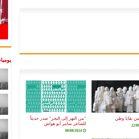
يوميات
من بقايا وطن
“من النهر إلى البحر” صدر حديثاً
للشاعر سامر أبو هواش
22/0
08/08/2024