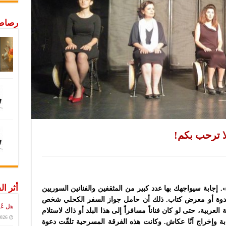
رصاص 
ا ترحب بكم!
أثر ال
 إجابة سيواجهك بها عدد كبير من المثقفين والفنانين السوريين
دوة أو معرض كتاب. ذلك أن حامل جواز السفر الكحلي شخص
هل عُ
ربية، حتى لو كان فناناً مسافراً إلى هذا البلد أو ذاك لاستلام
2026
ة وإخراج آنّا عكاش. وكانت هذه الفرقة المسرحية تلقّت دعوة