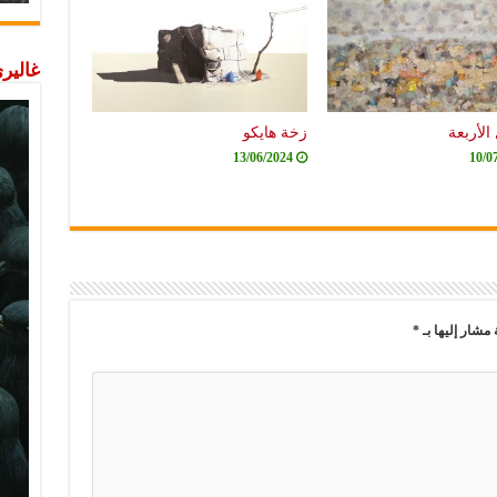
غاليري
الأربعة
زخة هايكو
13/06/2024
10/0
 مشار إليها بـ
*