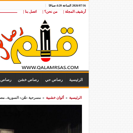
2026/07/16 الساعة 4:20 صباحًا
أرشيف المجلة |
من نحن؟ |
اتصل بنا |
ـــــــــــــــ
الرئيسية
رصاص حي
رصاص خشن
رصاص ن
الرئيسية
»
ألوان خشبية
»
مسرحية «هُن» السورية.. مصر