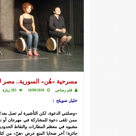
مسرحية «هُن» السورية.. مصر ل
قلم رصاص
10/09/2018
283 زيارة
خليل صويلح |
«وصلتني الدعوة، لكن التأشيرة لم تصل بعد!».
ممن تلقى دعوة للمشاركة في مهرجان أو ن
مشبوه في معظم المطارات والنقاط الحدودية الع
جائزة! آخر ضحايا المنع عرض «هنّ» من كتاب