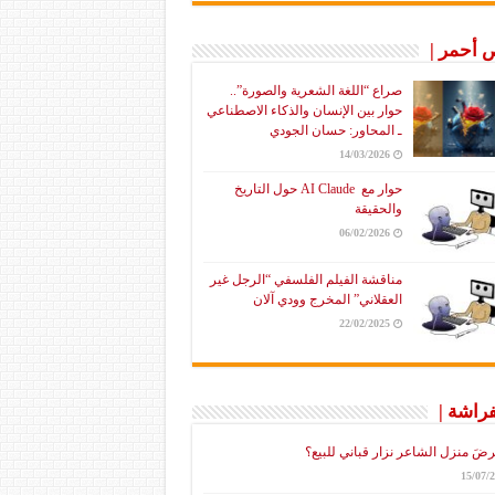
أحمر |
صراع “اللغة الشعرية والصورة”..
حوار بين الإنسان والذكاء الاصطناعي
ـ المحاور: حسان الجودي
14/03/2026
حوار مع AI Claude حول التاريخ
والحقيقة
06/02/2026
مناقشة الفيلم الفلسفي “الرجل غير
العقلاني” المخرج وودي آلان
22/02/2025
فراشة |
رضَ منزل الشاعر نزار قباني للبيع؟
15/07/