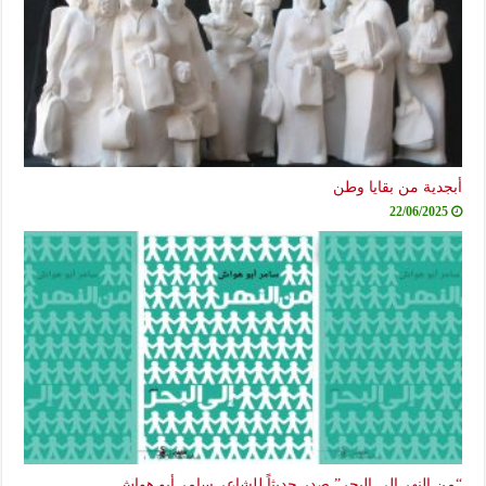
أبجدية من بقايا وطن
22/06/2025
“من النهر إلى البحر” صدر حديثاً للشاعر سامر أبو هواش