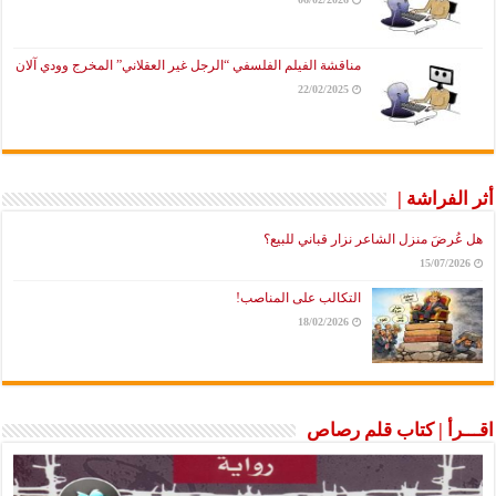
مناقشة الفيلم الفلسفي “الرجل غير العقلاني” المخرج وودي آلان
22/02/2025
أثر الفراشة |
هل عُرضَ منزل الشاعر نزار قباني للبيع؟
15/07/2026
التكالب على المناصب!
18/02/2026
اقـــرأ | كتاب قلم رصاص