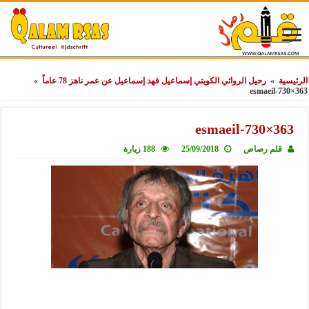
الرئيسية
»
رحيل الروائي الكويتي إسماعيل فهد إسماعيل عن عمر ناهز 78 عاماً
»
esmaeil-730×363
esmaeil-730×363
قلم رصاص
25/09/2018
188 زيارة